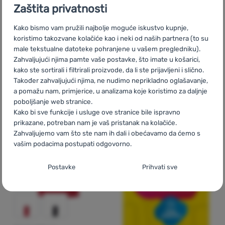
Zaštita privatnosti
ŽENSKI PRSLUK
ŽENSKI PRSLUK
Kako bismo vam pružili najbolje moguće iskustvo kupnje,
Husky
Salien L (2025)
High Point
Atom Lady
koristimo takozvane kolačiće kao i neki od naših partnera (to su
Vest
male tekstualne datoteke pohranjene u vašem pregledniku).
Zahvaljujući njima pamte vaše postavke, što imate u košarici,
kako ste sortirali i filtrirali proizvode, da li ste prijavljeni i slično.
58,99
€
76,99
€
Također zahvaljujući njima, ne nudimo neprikladno oglašavanje,
42,99
€
36,90
€
Dodati 'Ženski prsluk Husky Salien L (2025)' za uspored
Dodati 'Ženski prsluk Hig
a pomažu nam, primjerice, u analizama koje koristimo za daljnje
poboljšanje web stranice.
Kako bi sve funkcije i usluge ove stranice bile ispravno
prikazane, potreban nam je vaš pristanak na kolačiće.
Zahvaljujemo vam što ste nam ih dali i obećavamo da ćemo s
vašim podacima postupati odgovorno.
Postavljanje suglasnosti s kategorijama
Postavke
Prihvati sve
kolačića
Neophodno
Neophodno
-
Naša web stranica ne bi ispravno funkcionirala
bez potrebnih kolačića.
.
UVIJEK AKTIVAN