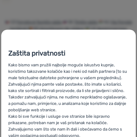
Prijava /
registracija
CZ
Ferratové tlumiče pádu
SK
Tlmiče pádu
HU
Via Ferrata
kantárak
RO
Amortizoare de cădere
UA
Амортизатори
ривка
BG
Абсорбери за падане
PL
Lonże via ferrata
IT
Assorbitori di energia
ES
Disipadores ferrata
FR
Dissipateurs
d'énergie via ferrata
AT
Klettersteig-Falldämpfer
DE
Zaštita privatnosti
Klettersteig-Falldämpfer
CH
Klettersteig-Falldämpfer
Kako bismo vam pružili najbolje moguće iskustvo kupnje,
koristimo takozvane kolačiće kao i neki od naših partnera (to su
male tekstualne datoteke pohranjene u vašem pregledniku).
Zahvaljujući njima pamte vaše postavke, što imate u košarici,
Brza dostava
Najveći izbor
Savjetujemo
kako ste sortirali i filtrirali proizvode, da li ste prijavljeni i slično.
turističke
vas online i
Također zahvaljujući njima, ne nudimo neprikladno oglašavanje,
opreme!
telefonom
a pomažu nam, primjerice, u analizama koje koristimo za daljnje
poboljšanje web stranice.
Kako bi sve funkcije i usluge ove stranice bile ispravno
prikazane, potreban nam je vaš pristanak na kolačiće.
Zahvaljujemo vam što ste nam ih dali i obećavamo da ćemo s
vašim podacima postupati odgovorno.