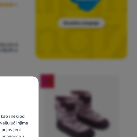
150,00
€
 95,99
€
ele Jack Wolfskin Everquest Texapore Mid W' za usporedbu
-15
%
kao i neki od
valjujući njima
prijavljeni i
primjerice, u