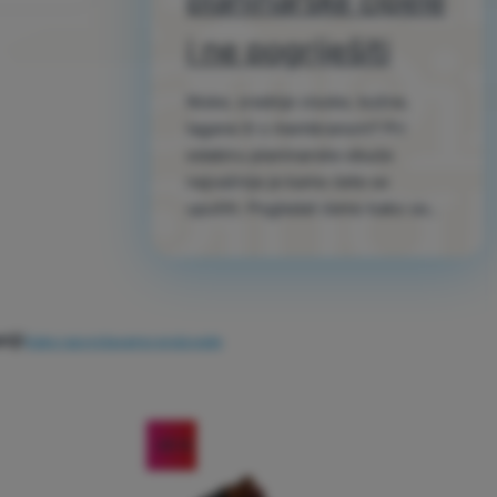
planinarske cipele
i ne pogriješiti
Niske, srednje visoke, kožne,
lagane ili s membranom? Pri
odabiru planinarske obuće
najvažnije je kamo ćete se
uputiti. Pogledat ćemo kako se
snaći u ponudi, prema čemu
birati obuću i kako prepoznati da
će vam zaista odgovarati na
izletima.
iji
Kako razvrstavamo proizvode
-25
%