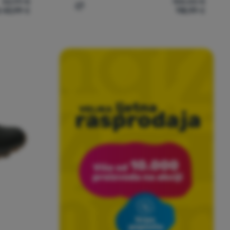
52,99
€
158,00
€
 43,99
€
118,99
€
atta Shayford' za usporedbu
Dodati 'Muške cipele The North Face M Ba
cenzije kupaca