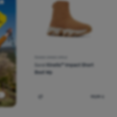
ŽENSKE ZIMSKE CIPELE
Sorel
Kinetic™ Impact Short
Boot Wp
111,99
€
edbu
Dodati 'Ženske zimske cipele Sorel Kinet