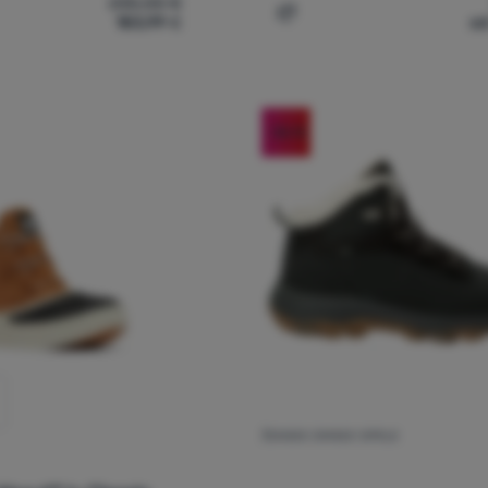
230,00
€
183,99
€
od
nske cipele Hoka W Kaha 3 Gtx' za usporedbu
Dodati 'Ženske cipele Reg
-36
%
ŽENSKE ZIMSKE CIPELE
Re