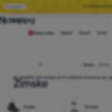
🌞 LJETNA RASP
Svi popusti
🤫 −1
Rasprodaja
Odjeća
Obuća
Torbe
🌞 LJETNA RASP
4camping.hr
Obuća
Zimske
Na skladištu
214
modela od 21 omiljenih brendova
npr.
S
Zimske
Muška
Ženska