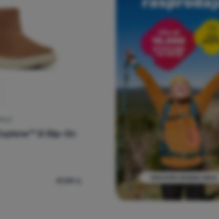
PELE
xplorer™ Iii Slip-On
97,99
€
ske zimske cipele Sorel Sorel Explorer™ Iii Slip-On Wp' za uspor