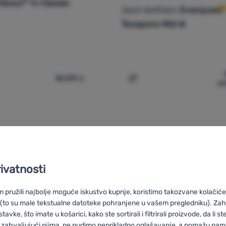
About™ Iv Classic
Jack Wolfskin
Everquest
Texapore Mid W
101,99
€
od
ske cipele Sorel Out N About™ Iv Classic Wp' za usporedbu
Dodati 'Ženske zimske cip
rivatnosti
pružili najbolje moguće iskustvo kupnje, koristimo takozvane kolačiće 
 (to su male tekstualne datoteke pohranjene u vašem pregledniku). Zah
vke, što imate u košarici, kako ste sortirali i filtrirali proizvode, da li ste 
 zahvaljujući njima, ne nudimo neprikladno oglašavanje, a pomažu nam, 