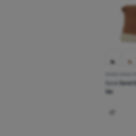
ŽENSKE ZIMSKE CI
Sorel
Sorel E
Wp
Dodati 'Žen