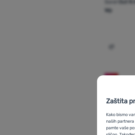
Sorel
Out N 
Wp
Dodati 'Žen
-15
%
Zaštita p
Kako bismo vam 
naših partnera
pamte vaše posta
slično. Također