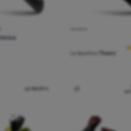
E
PENJANJE
Re
Genius
La Sportiva
Theory
od 150,99
€
od
nske penjačice La Sportiva Genius' za usporedbu
Dodati 'Penjanje La Sport