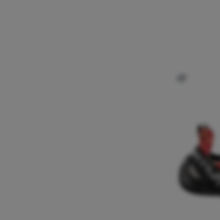
Dodati 'Že