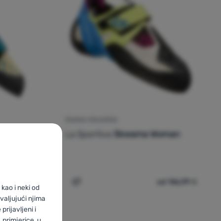
ŽENSKE PENJAČICE
oman
La Sportiva
Skwama Woman
94,73
€
od 146,99
€
86,99
€
iva Tarantula Woman 2023' za usporedbu
Dodati 'Ženske penjačice La Sportiva S
kao i neki od
valjujući njima
prijavljeni i
primjerice, u