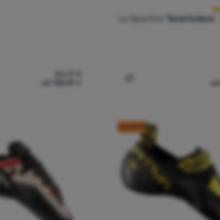
La Sportiva
Tarantulace
152,19
€
od 138,99
€
od
nske penjačice La Sportiva Miura Woman' za usporedbu
Dodati 'Penjanje La Sporti
kod: OUT10