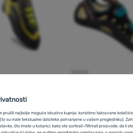
PENJANJE
Miura
La Sportiva
Tarantula W
2023
rivatnosti
od 138,99
€
janje La Sportiva Miura' za usporedbu
Dodati 'Penjanje La Sport
pružili najbolje moguće iskustvo kupnje, koristimo takozvane kolačiće 
 (to su male tekstualne datoteke pohranjene u vašem pregledniku). Zah
vke, što imate u košarici, kako ste sortirali i filtrirali proizvode, da li ste 
 zahvaljujući njima, ne nudimo neprikladno oglašavanje, a pomažu nam, 