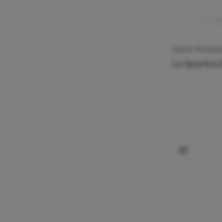
ŽENSKE PENJAČIC
La Sportiva
Dodati 'Že