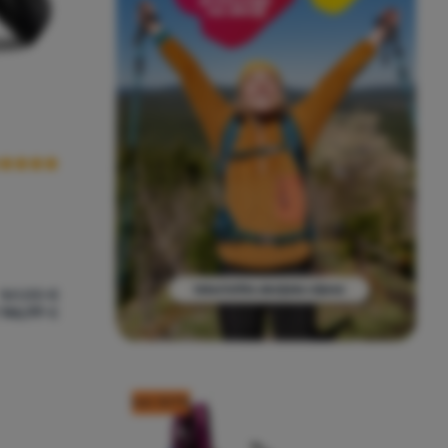
cenzije kupaca
161,00
€
 146,99
€
iva Theory' za usporedbu
kod: OUT10