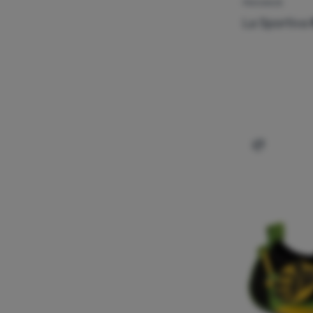
PENJANJE
La Sportiva
Dodati 'Pen