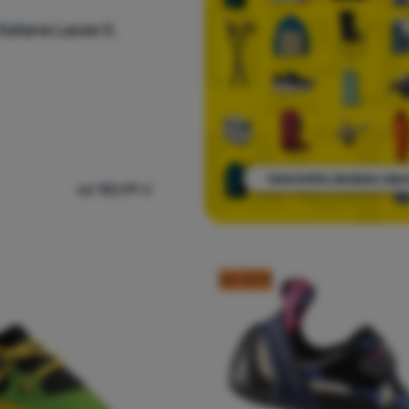
Katana Laces II.
od 150,99
€
janje La Sportiva Katana Laces II.' za usporedbu
kod: OUT10