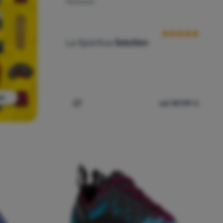
PENJANJE
Recenzije kupaca
La Sportiva
Solution
od 147,99
€
Dodati 'Penjanje La Sportiva Solution' za