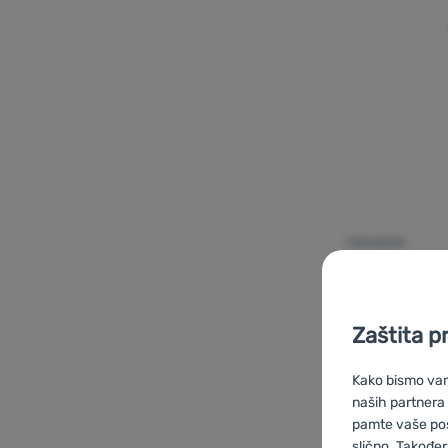
PENJANJE
La Sportiva
Zaštita p
Dodati 'Pen
Kako bismo vam 
naših partnera
pamte vaše posta
slično. Također