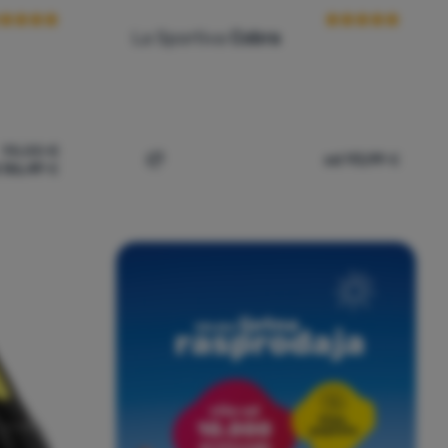
La Sportiva
Cobra
95,00
€
od 93,99
€
 86,49
€
va Tarantulace' za usporedbu
Dodati 'Penjanje La Sportiva Cobra' za u