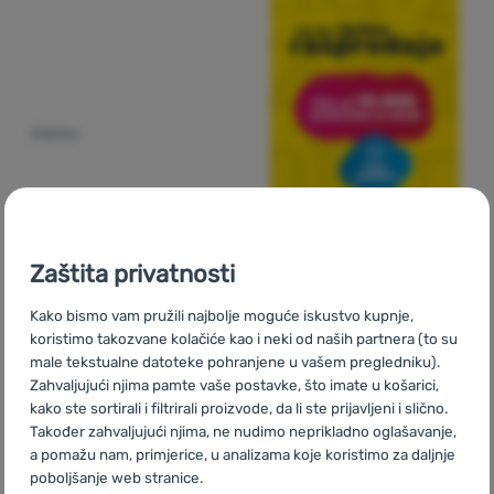
ŠTAPOVI
Recenzije kupaca
Pinguin
Ascent FL
Cork
Zaštita privatnosti
Kako bismo vam pružili najbolje moguće iskustvo kupnje,
39,99
€
koristimo takozvane kolačiće kao i neki od naših partnera (to su
34,99
€
Dodati 'Štapovi Pinguin Ascent FL Cork' za usporedbu
male tekstualne datoteke pohranjene u vašem pregledniku).
Zahvaljujući njima pamte vaše postavke, što imate u košarici,
kako ste sortirali i filtrirali proizvode, da li ste prijavljeni i slično.
Također zahvaljujući njima, ne nudimo neprikladno oglašavanje,
a pomažu nam, primjerice, u analizama koje koristimo za daljnje
poboljšanje web stranice.