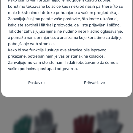
Kako bismo vam pružili najbolje moguće iskustvo kupnje,
koristimo takozvane kolačiće kao i neki od naših partnera (to su
male tekstualne datoteke pohranjene u vašem pregledniku).
Zahvaljujući njima pamte vaše postavke, što imate u košarici,
kako ste sortirali i filtrirali proizvode, da li ste prijavljeni i slično.
Također zahvaljujući njima, ne nudimo neprikladno oglašavanje,
RUKAVICE ZA FERATE
SAMOOSIGURAVAJUĆI KOMPLET
Recenzije kup
a pomažu nam, primjerice, u analizama koje koristimo za daljnje
(VIA FERRATA SET)
Black Diamond
poboljšanje web stranice.
Transition Gloves
Kako bi sve funkcije i usluge ove stranice bile ispravno
Ocún
Via Ferrata
prikazane, potreban nam je vaš pristanak na kolačiće.
Zahvaljujemo vam što ste nam ih dali i obećavamo da ćemo s
Twist+Chest Set
vašim podacima postupati odgovorno.
Postavljanje suglasnosti s kategorijama
Postavke
Prihvati sve
45,99
€
210,99
€
kolačića
42,99
€
199,99
€
Dodati 'Rukavice za ferate Black Diamond Transition Glo
Dodati 'Samoosiguravajući
Neophodno
Neophodno
-
Naša web stranica ne bi ispravno funkcionirala
bez potrebnih kolačića.
.
UVIJEK AKTIVAN
Neophodni kolačići omogućuju pravilan rad naše web stranice.
Preferencijalne i proširene funkcije
-
Zahvaljujući ovim