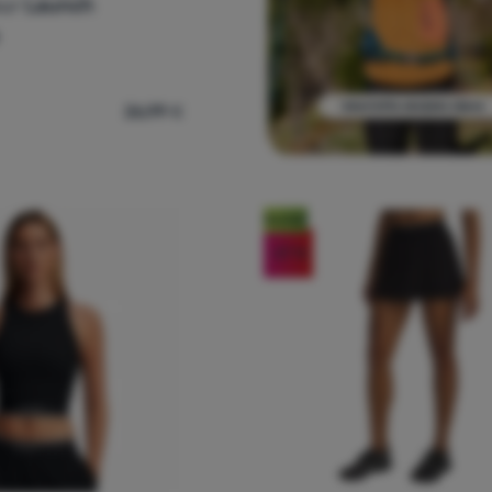
our
Launch
26,99
€
nska majica Under Armour Launch Shortsleeve' za usporedbu
Noviteti
-27
%