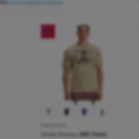
niji
Kako razvrstavamo proizvode
-18
%
MUŠKA MAJICA
cenzije kupaca
Under Armour
ABC Camo