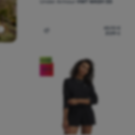
Under Armour
HWT WASH SS
48,90
€
31,99
€
Dodati 'Ženska majica Under Armour HWT
Noviteti
-29
%