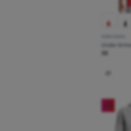
MUŠKA MAJICA
Under Arm
SS
Dodati 'Mu
-27
%