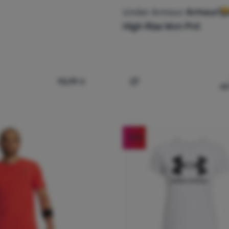
Under Armour
ArmourSp
High Rise Wvn Pnt
92,99
€
od
nske sportske cipele Under Armour W Phantom 4' za usporedbu
Dodati 'Ženske hlače Und
-10
%