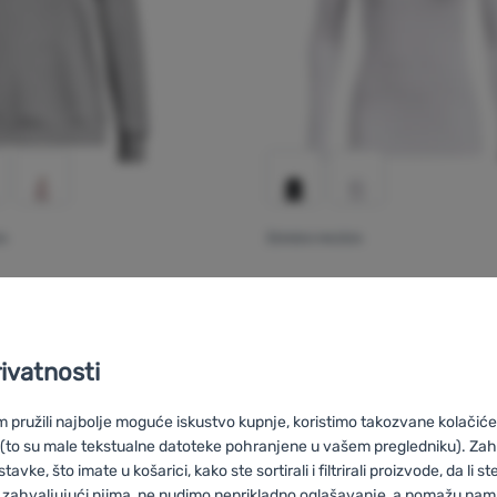
A
ŽENSKA MAJICA
Recenzije kupaca
Re
our
Rival Fleece
Under Armour
Authentic
Mockneck
rivatnosti
pružili najbolje moguće iskustvo kupnje, koristimo takozvane kolačiće 
 (to su male tekstualne datoteke pohranjene u vašem pregledniku). Zah
55,00
€
vke, što imate u košarici, kako ste sortirali i filtrirali proizvode, da li ste 
od 39,99
€
nska dukserica Under Armour Rival Fleece Hoodie' za usporedbu
Dodati 'Ženska majica Un
 zahvaljujući njima, ne nudimo neprikladno oglašavanje, a pomažu nam, 