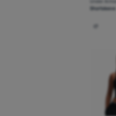
Under Arm
Shortsleeve
Dodati 'Že