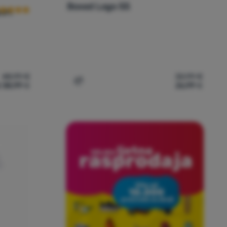
Boxed Logo SS
ort
48,99
€
32,99
€
 38,99
€
26,99
€
er Armour ArmourSport High Rise Wvn Pnt' za usporedbu
Dodati 'Muška majica Under Armour ABC