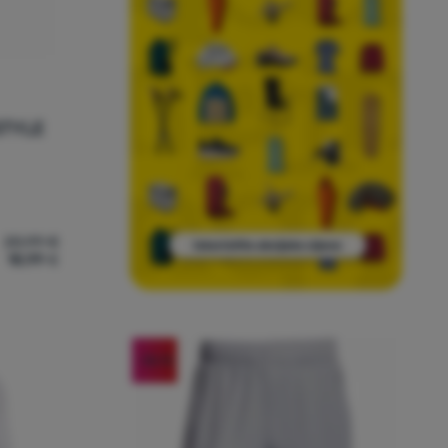
STYLE
20,99
€
18,99
€
nder Armour W SPORTSTYLE LOGO SS' za usporedbu
-36
%