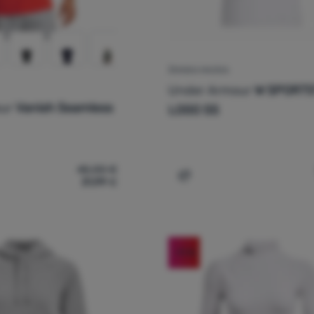
ŽENSKA MAJICA
Under Armour
W SPORT
our
Vanish Seamless
LOGO SS
45,00
€
31,99
€
ška majica Under Armour Vanish Seamless SS' za usporedbu
Dodati 'Ženska majica U
-11
%