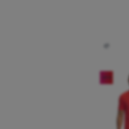
Dodati 'Že
-29
%