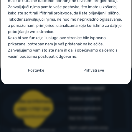
male tekstualne datoteke pohranjene u vašem pregledniku).
iznad 59 €
Zahvaljujući njima pamte vaše postavke, što imate u košarici,
kako ste sortirali i filtrirali proizvode, da li ste prijavljeni i slično.
Prijava /
Također zahvaljujući njima, ne nudimo neprikladno oglašavanje,
registracija
a pomažu nam, primjerice, u analizama koje koristimo za daljnje
poboljšanje web stranice.
Kako bi sve funkcije i usluge ove stranice bile ispravno
Mi smo
Vlastite marke
prikazane, potreban nam je vaš pristanak na kolačiće.
pobjednici
4camping
Zahvaljujemo vam što ste nam ih dali i obećavamo da ćemo s
WRA24
vašim podacima postupati odgovorno.
Postavljanje suglasnosti s kategorijama
Postavke
Prihvati sve
kolačića
Neophodno
Neophodno
-
Naša web stranica ne bi ispravno funkcionirala
Informacije i uvjeti
bez potrebnih kolačića.
.
Outdoor savjetnik
UVIJEK AKTIVAN
Služba za informacije
4camping4nature
+385 1 7757 330
Neophodni kolačići omogućuju pravilan rad naše web stranice.
narudzbe@4camping.hr
Naš tim testera
Preferencijalne i proširene funkcije
Preferencijalne i proširene funkcije
-
Zahvaljujući ovim
Te osnovne funkcije uključuju, na primjer, kibernetičku zaštitu
kolačićima, naša web stranica pamti Vaše postavke.
.
stranice, ispravan prikaz stranice ili prikaz prozorića kolačića.
Opći uvjeti poslovanja
Tu smo za savjet i pomoć od
Odobreno