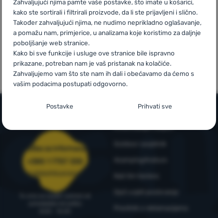
Zahvaljujući njima pamte vaše postavke, što imate u košarici,
kako ste sortirali i filtrirali proizvode, da li ste prijavljeni i slično.
Prijava /
Također zahvaljujući njima, ne nudimo neprikladno oglašavanje,
a pomažu nam, primjerice, u analizama koje koristimo za daljnje
registracija
poboljšanje web stranice.
Mi smo
Vlastite marke
Kako bi sve funkcije i usluge ove stranice bile ispravno
pobjednici
4camping
prikazane, potreban nam je vaš pristanak na kolačiće.
WRA24
Zahvaljujemo vam što ste nam ih dali i obećavamo da ćemo s
vašim podacima postupati odgovorno.
Postavljanje suglasnosti s kategorijama
Postavke
Prihvati sve
kolačića
Informacije i uvjeti
Neophodno
Neophodno
-
Naša web stranica ne bi ispravno funkcionirala
bez potrebnih kolačića.
.
Outdoor savjetnik
Služba za informacije
UVIJEK AKTIVAN
4camping4nature
+385 1 7757 330
narudzbe@4camping.hr
Naš tim testera
Neophodni kolačići omogućuju pravilan rad naše web stranice.
Preferencijalne i proširene funkcije
Preferencijalne i proširene funkcije
-
Zahvaljujući ovim
Te osnovne funkcije uključuju, na primjer, kibernetičku zaštitu
Opći uvjeti poslovanja
Tu smo za savjet i pomoć od
kolačićima, naša web stranica pamti Vaše postavke.
.
stranice, ispravan prikaz stranice ili prikaz prozorića kolačića.
ponedjeljka do petka
Odobreno
Pravilnik o reklamacijama
Više informacija
8:00 - 15:00