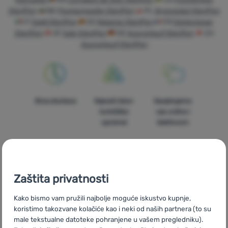
SteriPen
BG
Разпродажби SteriPen
PL
Wyprzedaż SteriPen
Oprema
IT
Saldi SteriPen
ES
Rebajas SteriPen
FR
Déstockage
SteriPen
AT
Sale SteriPen
DE
Ausverkauf SteriPen
CH
Kuhanje
Ausverkauf SteriPen
Penjanje
Ultralight
Sport
Brza dostava
Najveći izbor
Savjetujemo
turističke
vas online i
Brendovi
opreme!
telefonom
Klub
eXtra
Savjeti
Zaštita privatnosti
100% originalni
Besplatna
U trinaest
Kontakti
proizvodi
dostava za
zemalja Europe
Kako bismo vam pružili najbolje moguće iskustvo kupnje,
narudžbe
O
koristimo takozvane kolačiće kao i neki od naših partnera (to su
iznad 59 €
nama
male tekstualne datoteke pohranjene u vašem pregledniku).