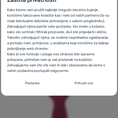
Kako bismo vam pružili najbolje moguće iskustvo kupnje,
koristimo takozvane kolačiće kao i neki od naših partnera (to su
male tekstualne datoteke pohranjene u vašem pregledniku).
Zahvaljujući njima pamte vaše postavke, što imate u košarici,
kako ste sortirali i filtrirali proizvode, da li ste prijavljeni i slično.
Također zahvaljujući njima, ne nudimo neprikladno oglašavanje,
a pomažu nam, primjerice, u analizama koje koristimo za daljnje
poboljšanje web stranice.
Ženska haljina Hannah Liby
Kako bi sve funkcije i usluge ove stranice bile ispravno
prikazane, potreban nam je vaš pristanak na kolačiće.
Zahvaljujemo vam što ste nam ih dali i obećavamo da ćemo s
78,99 €
vašim podacima postupati odgovorno.
Detalji
Postavljanje suglasnosti s kategorijama
Postavke
Prihvati sve
kolačića
Neophodno
Neophodno
-
Naša web stranica ne bi ispravno funkcionirala
bez potrebnih kolačića.
.
UVIJEK AKTIVAN