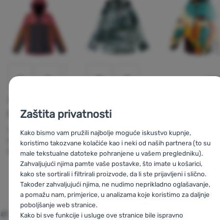
DJEČJA SOFTSHELL
s
JAKNA
DJEČJA JAKNA
DJEČJA JAKNA
WAMU
Mounta
Zaštita privatnosti
Reima
Vaeltava
Reima
Aitoo
Bike
Prema aktivnostima:
Prema aktivnostima:
Kako bismo vam pružili najbolje moguće iskustvo kupnje,
Prema aktivnosti
turističke / slobodne
slobodne aktivnosti
koristimo takozvane kolačiće kao i neki od naših partnera (to su
turističke / slobo
aktivnosti
/ sportske
male tekstualne datoteke pohranjene u vašem pregledniku).
aktivnosti
Zahvaljujući njima pamte vaše postavke, što imate u košarici,
kako ste sortirali i filtrirali proizvode, da li ste prijavljeni i slično.
Također zahvaljujući njima, ne nudimo neprikladno oglašavanje,
67,99
€
67,99
€
od 69,9
a pomažu nam, primjerice, u analizama koje koristimo za daljnje
Usporediti
Usporediti
Usporediti
poboljšanje web stranice.
Kako bi sve funkcije i usluge ove stranice bile ispravno