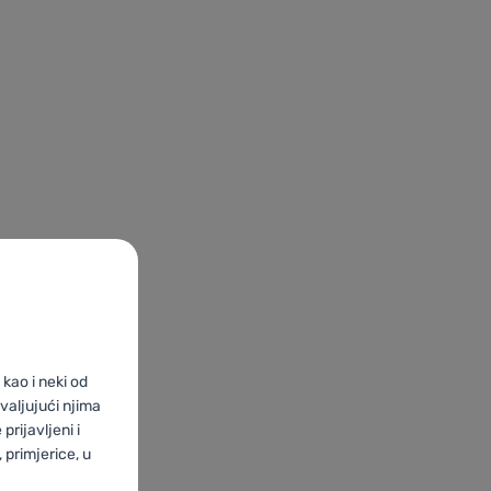
kao i neki od
valjujući njima
prijavljeni i
primjerice, u