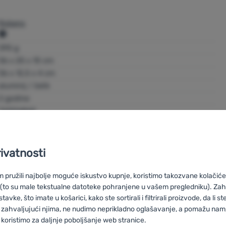
Robens
Oase Outdoors
395 g
Kornvej 9 DK-7323 Give Denmark
36 x 25 x 10 cm
https://www.robens.de/en-gb/contact-us
36 x 12,5 x 4 cm
aluminij / čelik
2 godine
76006865
5709388064639
rivatnosti
pružili najbolje moguće iskustvo kupnje, koristimo takozvane kolačiće 
 (to su male tekstualne datoteke pohranjene u vašem pregledniku). Zah
obens
+ Outwell + Easy Camp).
Robens
vke, što imate u košarici, kako ste sortirali i filtrirali proizvode, da li ste 
 zahvaljujući njima, ne nudimo neprikladno oglašavanje, a pomažu nam, 
ske materijale, kvalitetnu izradu i vodeće
koristimo za daljnje poboljšanje web stranice.
materi i profesionalci na području outdoor