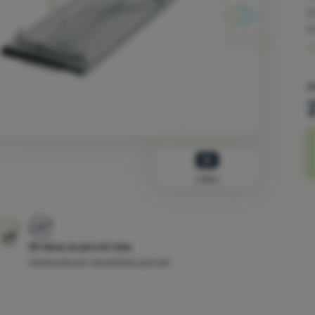
D
M
2
video
30 dana za povrat robe
Jednostavan i bezbrižan povrat