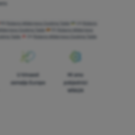
bens
RO
Robens Wilderness Cooking Table
UA
Robens
ilderness Cooking Table
ES
Robens Wilderness
oking Table
CH
Robens Wilderness Cooking Table
U trinaest
Mi smo
zemalja Europe
pobjednici
WRA24