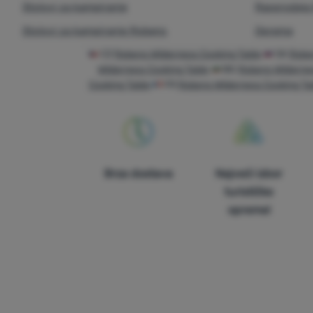
Stolovi za kampiranje
Rasprodaja
Stolovi za kampiranje Robens
Oprema
CZ
Robens Wilderness Cooking Table
SK
Roben
Wilderness Cooking Table
BG
Robens Wilderne
Cooking Table
FR
Robens Wilderness Cooking Ta
Brza dostava
Najveći izbor
turističke
opreme!