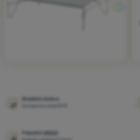
Fotografije
Besplatna dostava
Za kupovinu iznad 59 €
Pobjednici
WRA24
Najbolji u kategoriji Sport