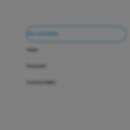
Info o produktu
Video
Parametri
O proizvođaču