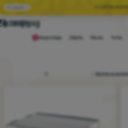
🌞 LJETNA RASP
Svi popusti
🤫 −1
Rasprodaja
Odjeća
Obuća
Torbe
🌞 LJETNA RASP
4camping.hr
Oprema za kampir
Fotografije