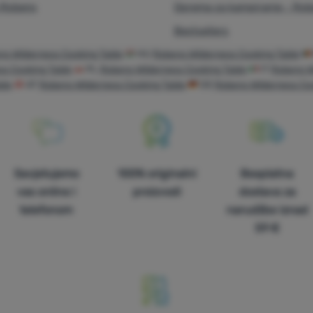
 Robens
Oprema za kampiranje - Ro
Bestsellers
s Wilderness Cooking Table
HU
Robens Wilderness Cooking Table
ss Cooking Table
PL
Robens Wilderness Cooking Table
IT
Robens W
ble
AT
Robens Wilderness Cooking Table
DE
Robens Wilderness Co
Savjetujemo
100% originalni
Besplatna
vas online i
proizvodi
dostava za
telefonom
narudžbe iznad
59 €