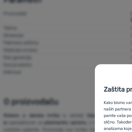
Proizvođač
Težina
Dimenzije
Pakirana veličina
Materijal ormara
Rok garancije
Kod produkta
EAN kod
Zaštita p
O proizvođaču
Kako bismo vam 
naših partnera
Robens
je
danska tvrtka
iz obitelji
Oase Outdoors
(
R
pamte vaše posta
slično. Također
je
specijaliziran za
planinarsku opremu,
s naglaskom na vrhun
analizama koje 
svjetske patente. Proizvode ove tvrtke traže i zahtjevni a