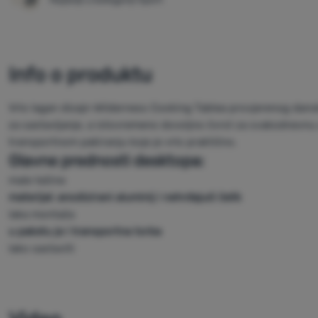
Info o produktu
Vrlo lagan dizajn Wilderness Cooking Tablea provjerenog dan
za sastavljanje, a istovremeno dovoljno čvrst za svakodnevnu
transportnom pakiranju koje je vrlo praktično.
Glavne prednosti desktopa:
male težine
materijal: anodizirani aluminij i nehrđajući čelik
laka montaža
u paketu je i transportna torba
lako sastaviti