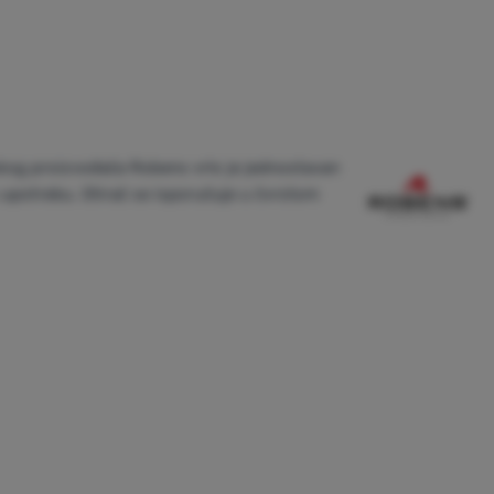
skog proizvođača Robens vrlo je jednostavan
 upotrebu. Otirač se isporučuje u čvrstom