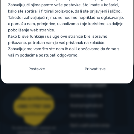
iznad 59 €
Zahvaljujući njima pamte vaše postavke, što imate u košarici,
kako ste sortirali i filtrirali proizvode, da li ste prijavljeni i slično.
Prijava /
Također zahvaljujući njima, ne nudimo neprikladno oglašavanje,
registracija
a pomažu nam, primjerice, u analizama koje koristimo za daljnje
poboljšanje web stranice.
Kako bi sve funkcije i usluge ove stranice bile ispravno
Mi smo
Vlastite marke
prikazane, potreban nam je vaš pristanak na kolačiće.
pobjednici
4camping
Zahvaljujemo vam što ste nam ih dali i obećavamo da ćemo s
WRA24
vašim podacima postupati odgovorno.
Postavljanje suglasnosti s kategorijama
Postavke
Prihvati sve
kolačića
Informacije i uvjeti
Neophodno
Neophodno
-
Naša web stranica ne bi ispravno funkcionirala
bez potrebnih kolačića.
.
Outdoor savjetnik
UVIJEK AKTIVAN
Služba za informacije
4camping4nature
+385 1 7757 330
Neophodni kolačići omogućuju pravilan rad naše web stranice.
narudzbe@4camping.hr
Naš tim testera
Preferencijalne i proširene funkcije
Preferencijalne i proširene funkcije
-
Zahvaljujući ovim
Te osnovne funkcije uključuju, na primjer, kibernetičku zaštitu
Opći uvjeti poslovanja
kolačićima, naša web stranica pamti Vaše postavke.
.
stranice, ispravan prikaz stranice ili prikaz prozorića kolačića.
Tu smo za savjet i pomoć od
Odobreno
Više informacija
ponedjeljka do petka