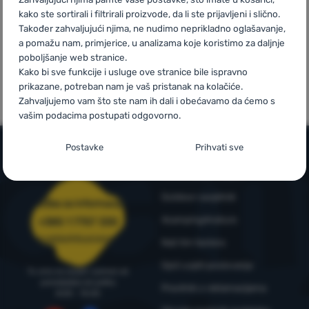
kako ste sortirali i filtrirali proizvode, da li ste prijavljeni i slično.
Također zahvaljujući njima, ne nudimo neprikladno oglašavanje,
Prijava /
a pomažu nam, primjerice, u analizama koje koristimo za daljnje
registracija
poboljšanje web stranice.
Mi smo
Vlastite marke
Kako bi sve funkcije i usluge ove stranice bile ispravno
pobjednici
4camping
prikazane, potreban nam je vaš pristanak na kolačiće.
WRA24
Zahvaljujemo vam što ste nam ih dali i obećavamo da ćemo s
vašim podacima postupati odgovorno.
Postavljanje suglasnosti s kategorijama
Postavke
Prihvati sve
kolačića
Informacije i uvjeti
Neophodno
Neophodno
-
Naša web stranica ne bi ispravno funkcionirala
Outdoor savjetnik
bez potrebnih kolačića.
.
Služba za informacije
UVIJEK AKTIVAN
4camping4nature
+385 1 7757 330
narudzbe@4camping.hr
Naš tim testera
Neophodni kolačići omogućuju pravilan rad naše web stranice.
Preferencijalne i proširene funkcije
Preferencijalne i proširene funkcije
-
Zahvaljujući ovim
Te osnovne funkcije uključuju, na primjer, kibernetičku zaštitu
Opći uvjeti poslovanja
Tu smo za savjet i pomoć od
kolačićima, naša web stranica pamti Vaše postavke.
.
stranice, ispravan prikaz stranice ili prikaz prozorića kolačića.
ponedjeljka do petka
Pravilnik o reklamacijama
Odobreno
Više informacija
8:00 - 15:00