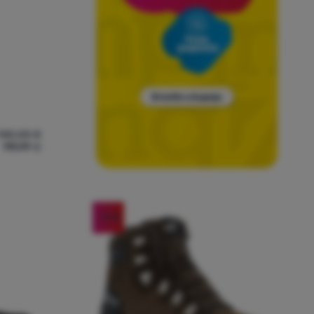
148,08
€
119,99
€
dbu
pele Jack Wolfskin Vojo Tour Texapore Mid M' za usporedbu
-11
%