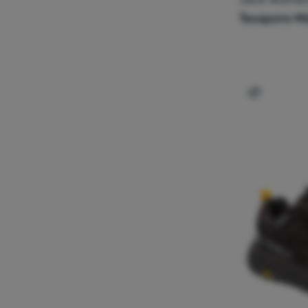
Texapore Mi
Dodati 'Mu