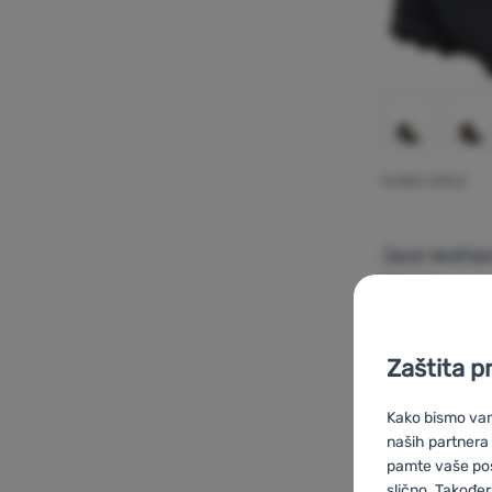
MUŠKE CIPELE
Jack Wolfsk
Mid M
Zaštita p
Dodati 'Mu
Kako bismo vam 
naših partnera
pamte vaše posta
slično. Također