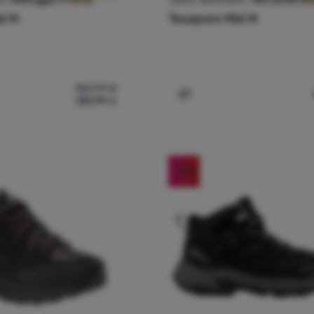
d M
Texapore Mid M
152,99
€
135,99
€
ške planinarske gležnjače Jack Wolfskin Refugio Prime Texapor
Dodati 'Muške cipele za p
-19
%