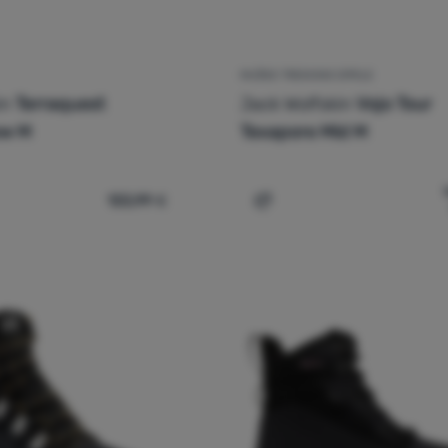
MUŠKE TREKKING CIPELE
in
Terraquest
Jack Wolfskin
Vojo Tour
ow M
Texapore Mid M
133,99
€
ške cipele Jack Wolfskin Terraquest Texapore Low M' za uspore
Dodati 'Muške trekking ci