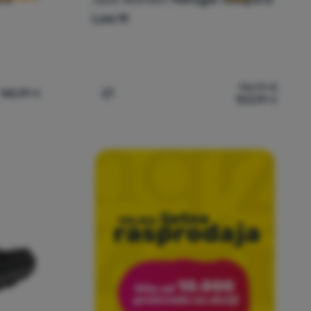
Low M
116,99
€
145,99
€
103,99
€
e Mid M' za usporedbu
laninarenje Jack Wolfskin Terraventure Texapore Mid M' za uspo
Dodati 'Muške cipele Jack Wolfskin Refu