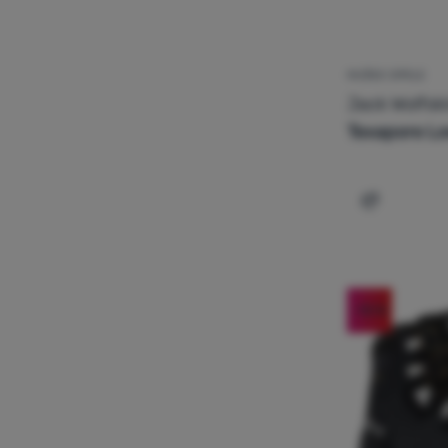
MUŠKE CIPELE
Jack Wolfsk
Texapore L
Dodati 'Mu
-10
%