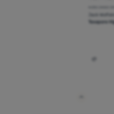
MUŠKE ZIMSKE CI
Jack Wolfsk
Texapore Hi
Dodati 'Mu