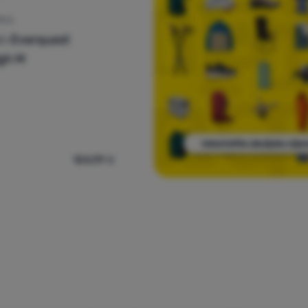
PELE
in
Everquest
gh M
104,99
€
ške zimske cipele Jack Wolfskin Everquest Texapore High M' za