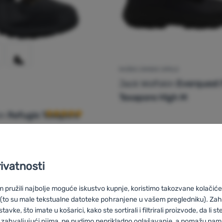
MUŠKE ZIMSKE CIPELE
Jack Wolfskin
Everquest 
Recenzije kupaca
Texapore High M
in
Refugio Texapore
rivatnosti
123,99
€
110,99
€
ške cipele Jack Wolfskin Refugio Texapore Mid M' za usporedbu
Dodati 'Muške zimske cipe
pružili najbolje moguće iskustvo kupnje, koristimo takozvane kolačiće 
 (to su male tekstualne datoteke pohranjene u vašem pregledniku). Zah
vke, što imate u košarici, kako ste sortirali i filtrirali proizvode, da li ste 
 zahvaljujući njima, ne nudimo neprikladno oglašavanje, a pomažu nam, 