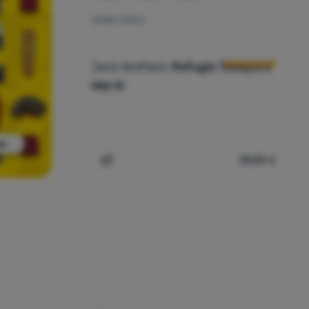
MUŠKE CIPELE
Recenzije kupaca
Jack Wolfskin
Refugio Texapore
Mid M
111,99
€
 usporedbu
Dodati 'Muške cipele Jack Wolfskin Refug