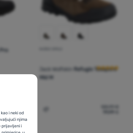
Pro
MUŠKE CIPELE
Recenzije kupaca
Jack Wolfskin
Refugio Texapore
Mid M
125,99
€
133,99
€
111,99
€
le Jack Wolfskin Everquest Pro Texapore High M' za usporedbu
Dodati 'Muške cipele Jack Wolfskin Refug
kao i neki od
valjujući njima
prijavljeni i
primjerice, u