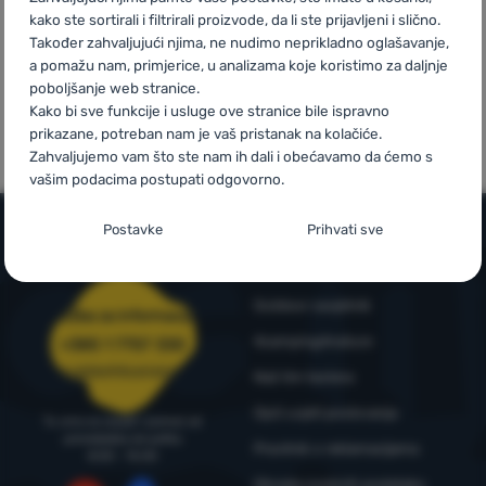
kako ste sortirali i filtrirali proizvode, da li ste prijavljeni i slično.
Također zahvaljujući njima, ne nudimo neprikladno oglašavanje,
Prijava /
a pomažu nam, primjerice, u analizama koje koristimo za daljnje
registracija
poboljšanje web stranice.
Mi smo
Vlastite marke
Kako bi sve funkcije i usluge ove stranice bile ispravno
pobjednici
4camping
prikazane, potreban nam je vaš pristanak na kolačiće.
WRA24
Zahvaljujemo vam što ste nam ih dali i obećavamo da ćemo s
vašim podacima postupati odgovorno.
Postavljanje suglasnosti s kategorijama
Postavke
Prihvati sve
kolačića
Informacije i uvjeti
Neophodno
Neophodno
-
Naša web stranica ne bi ispravno funkcionirala
Outdoor savjetnik
bez potrebnih kolačića.
.
Služba za informacije
UVIJEK AKTIVAN
4camping4nature
+385 1 7757 330
narudzbe@4camping.hr
Naš tim testera
Neophodni kolačići omogućuju pravilan rad naše web stranice.
Preferencijalne i proširene funkcije
Preferencijalne i proširene funkcije
-
Zahvaljujući ovim
Opći uvjeti poslovanja
Te osnovne funkcije uključuju, na primjer, kibernetičku zaštitu
Tu smo za savjet i pomoć od
kolačićima, naša web stranica pamti Vaše postavke.
.
stranice, ispravan prikaz stranice ili prikaz prozorića kolačića.
ponedjeljka do petka
Pravilnik o reklamacijama
Odobreno
8:00 - 15:00
Više informacija
Obrada osobnih podataka