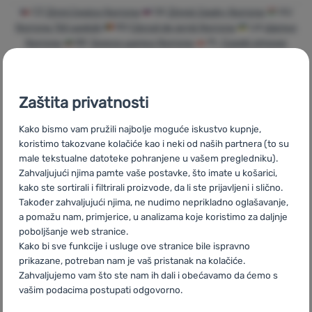
CZ
Zimní čepice Norrona
SK
Zimné čiapky Norrona
HU
Norrona Téli sapkák
RO
Căciuli de iarnă Norrona
UA
Шапки
Prijava /
Norrona
BG
Зимни шапки Norrona
PL
Czapki zimowe
registracija
Norrona
IT
Berretti invernali Norrona
ES
Gorros invierno
Norrona
FR
Bonnets d'hiver Norrona
AT
Wintermützen
Norrona
DE
Wintermützen Norrona
CH
Wintermützen Norrona
Zaštita privatnosti
Kako bismo vam pružili najbolje moguće iskustvo kupnje,
koristimo takozvane kolačiće kao i neki od naših partnera (to su
male tekstualne datoteke pohranjene u vašem pregledniku).
Brza dostava
Najveći izbor
Savjetujemo
Zahvaljujući njima pamte vaše postavke, što imate u košarici,
turističke
vas online i
kako ste sortirali i filtrirali proizvode, da li ste prijavljeni i slično.
opreme!
telefonom
Također zahvaljujući njima, ne nudimo neprikladno oglašavanje,
a pomažu nam, primjerice, u analizama koje koristimo za daljnje
poboljšanje web stranice.
Kako bi sve funkcije i usluge ove stranice bile ispravno
prikazane, potreban nam je vaš pristanak na kolačiće.
Zahvaljujemo vam što ste nam ih dali i obećavamo da ćemo s
100% originalni
Besplatna
U trinaest
vašim podacima postupati odgovorno.
proizvodi
dostava za
zemalja Europe
narudžbe