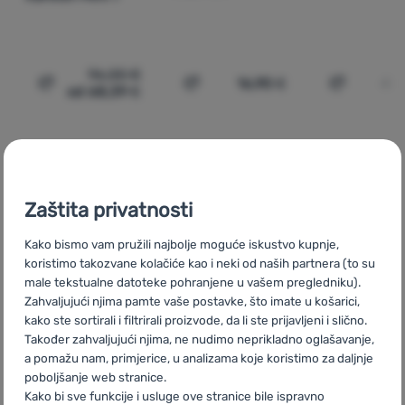
96,00
€
16,90
€
40,
od 68,39
€
Dodati 'Ruksak Fjällräven Kanken Mini 7' za usporedb
Dodati 'Patka na napuhavanje 
Dodati 'S
Članci na sličnu temu
Obavijest
Novosti
Zaštita privatnosti
Kako bismo vam pružili najbolje moguće iskustvo kupnje,
koristimo takozvane kolačiće kao i neki od naših partnera (to su
male tekstualne datoteke pohranjene u vašem pregledniku).
Zahvaljujući njima pamte vaše postavke, što imate u košarici,
kako ste sortirali i filtrirali proizvode, da li ste prijavljeni i slično.
Također zahvaljujući njima, ne nudimo neprikladno oglašavanje,
a pomažu nam, primjerice, u analizama koje koristimo za daljnje
poboljšanje web stranice.
Peak Design – pažljivo osmišljena oprema za
Peak Design nastao je iz jednostavne potrebe: stvoriti
Novosti
Kako bi sve funkcije i usluge ove stranice bile ispravno