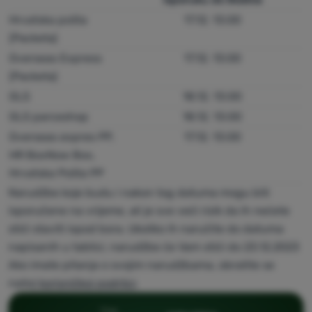
Hrvatska pošta
17.12. 13:00
Prijava /
(Packeta)
registracija
Overseas Express
17.12. 13:00
(Packeta)
GLS
18.12. 13:00
GLS parceshop
18.12. 13:00
Overseas expres PP,
17.12. 13:00
HR BoxNow Box,
Hrvatska Pošta PP
Narudžbe koje budu i nakon tog datuma mogu biti
isporučene na vrijeme, ali je sve veći rizik da ih nećete
stići staviti ispod bora. Ukoliko ih naručite do datuma
napisanih u tablici, narudžbe će Vam stići do 23.12.2023
Ako imate pitanja o svojim narudžbama, obratite se
našoj
korisničkoj podršci
.