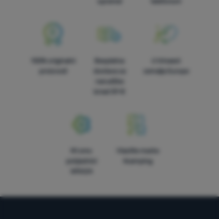
opreme!
telefonom
100% originalni
Besplatna
U trinaest
proizvodi
dostava za
zemalja Europe
narudžbe
iznad 59 €
Mi smo
Vlastite marke
pobjednici
4camping
WRA24