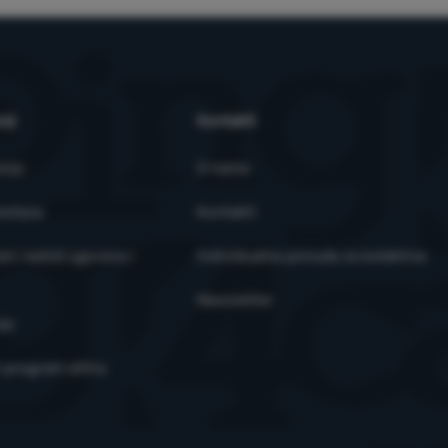
 web stranice.
Više informacija
lačići omogućuju nama ili našim partnerima za oglašavanje da povećam
ržaja za pojedinačne korisnike, uključujući oglašavanje.
Više informaci
nji
Kontakti
anja
O nama
ostava
Kontakti
ni raskid ugovora i
Individualna ponuda za kolektive
Newsletter
je
i program eXtra