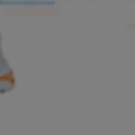
i
Kako razvrstavamo proizvode