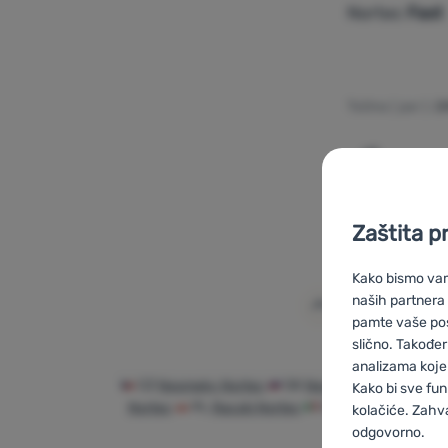
Nortec
Fast
Težina ( par ):
2
Dodati 'Kr
Zaštita p
Kako bismo vam 
naših partnera
pamte vaše posta
slično. Također
analizama koje 
CZ
Nesmeky Nortec
SK
Nesmeky Nortec
H
Kako bi sve fun
Nortec
PL
Raczki Nortec
IT
Ramponcini antis
kolačiće. Zahv
odgovorno.