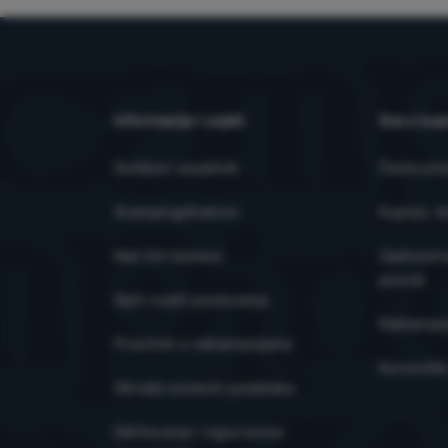
korisnike naše
Marketinški ko
prikazanog sad
Informacije i uvjeti
Sve o kup
Outdoor savjetnik
Česta pit
4camping4nature
Kupnja, d
Naš tim testera
Jednostra
povrat
Opći uvjeti poslovanja
Reklamaci
Pravilnik o reklamacijama
Korisničk
Obrada osobnih podataka
Održavanje i sigurnosna