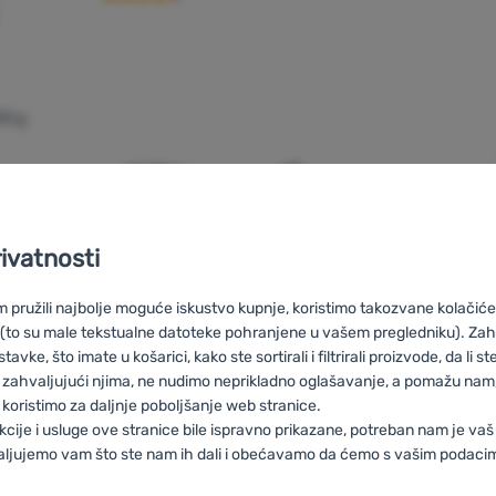
45 g
60,99
€
amponi za snijeg Nortec Fast' za usporedbu
Dodati 'Kramponi za snijeg
rivatnosti
pružili najbolje moguće iskustvo kupnje, koristimo takozvane kolačiće 
 (to su male tekstualne datoteke pohranjene u vašem pregledniku). Zah
vke, što imate u košarici, kako ste sortirali i filtrirali proizvode, da li ste 
 zahvaljujući njima, ne nudimo neprikladno oglašavanje, a pomažu nam, 
koristimo za daljnje poboljšanje web stranice.
U
Nortec Csúszásgátlók cipőre
RO
Crampoane antiderapante Nortec
kcije i usluge ove stranice bile ispravno prikazane, potreban nam je vaš
civolo Nortec
ES
Crampones Nortec
FR
Crampons antidérapants 
aljujemo vam što ste nam ih dali i obećavamo da ćemo s vašim podaci
CH
Steigeisen Nortec