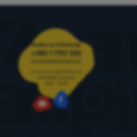
o relevantnost
ja
Služba za informacije
+385 1 7757 330
narudzbe@4camping.hr
Tu smo za savjet i pomoć od
ponedjeljka do petka
8:00 - 15:00
Facebook
YouTube