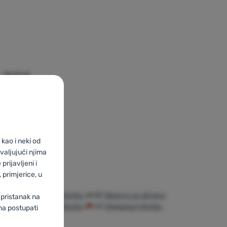
78,93
€
70,99
€
 Nortec Trail 2.4' za usporedbu
kao i neki od
valjujući njima
prijavljeni i
primjerice, u
UA
Льодоступи Nortec
BG
Вериги за обувки
 pristanak na
Nortec
AT
Grödel Nortec
DE
Steigeisen Nortec
ma postupati