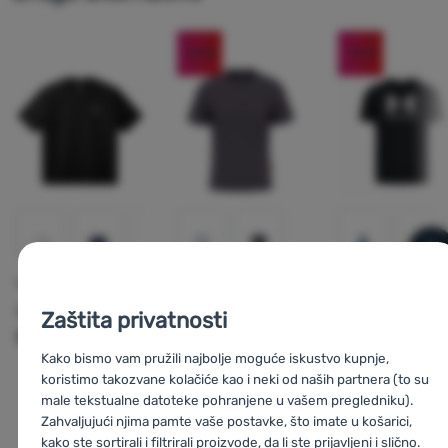
materijal: 60% pamuk, 40% poliester
Under Armour tabela veličina
-23
%
-19
%
s
MUŠKA MAJICA
MUŠKA MAJICA
MUŠKA MAJICA
Vans
Left Chest
Hannah
Baz
Under Armour
Zaštita privatnosti
SS
Sportstyle Lo
Kako bismo vam pružili najbolje moguće iskustvo kupnje,
Update SS
koristimo takozvane kolačiće kao i neki od naših partnera (to su
male tekstualne datoteke pohranjene u vašem pregledniku).
Zahvaljujući njima pamte vaše postavke, što imate u košarici,
22,99
€
27,25
€
25,9
kako ste sortirali i filtrirali proizvode, da li ste prijavljeni i slično.