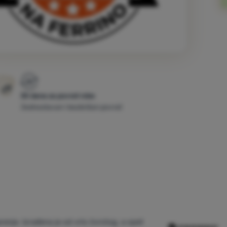
30 dana za povrat robe
Jednostavan i bezbrižan povrat
renje. Izrađena je od vrlo čvrstog, a opet