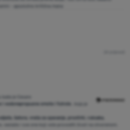
kanini - apsolutno kritična mana
(AI prijevod)
,
kada je Cesare
e
i
vodonepropusne omote i futrole
, koja je
odjeće,
šatora, vreća za spavanje, prostirki, ruksaka,
, veslače i sve one koji vole provoditi život na otvorenom.