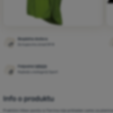
Besplatna dostava
Za kupovinu iznad 59 €
Pobjednici
WRA24
Najbolji u kategoriji Sport
Info o produktu
Praktični Hiker pončo iz Ferrina nije prikladan samo za planina