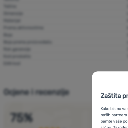
Težina
Dimenzije
Materijal
Prema aktivnostima
Boja
Boja prema proizvođaču
Rok garancije
Kod produkta
EAN kod
Ocjene i recenzije
Zaštita p
Kako bismo vam 
75
%
naših partnera
pamte vaše posta
slično. Također