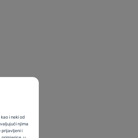
kao i neki od
valjujući njima
prijavljeni i
primjerice, u