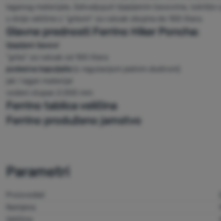
laganog materijala. Zahvaljujući lijepljenim šavovima, izdržlji
u dvije veličine s "grbom" za ruksak obujma do 100 litara.
Glavne prednosti Ferrino Hiker Poncha:
lijepljeni šavovi
"grba" za ruksak od 100 litara
podesiva kapuljača
(s regulacijom jednim dodirom)
jak i lagan materijal
vodeni stupac 2.000 mm
Ferrino tablica veličina
Ferrino produženo jamstvo
Parametri
Proizvođač
Namjena
Veličina