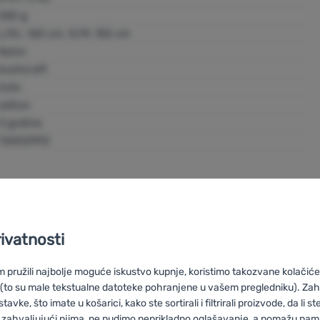
340 g
L/XL: 160 cm, S/M: 155 cm
Nylon
bushcraft
žuta
yellow
3 godine
76002992
rivatnosti
pružili najbolje moguće iskustvo kupnje, koristimo takozvane kolačiće 
 (to su male tekstualne datoteke pohranjene u vašem pregledniku). Zah
vke, što imate u košarici, kako ste sortirali i filtrirali proizvode, da li ste 
 zahvaljujući njima, ne nudimo neprikladno oglašavanje, a pomažu nam, 