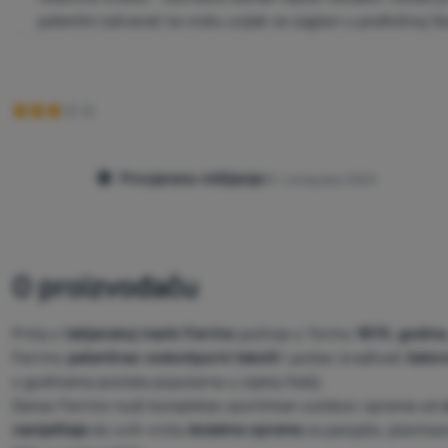
patentni zatvarač na vratu uvijek se zaglavi u podložnoj t
Provjereno mišljenje
15. Listopada 2024
O proizvođaču
Priča o
talijanskoj marki
Ferrino
počinje u Torinu
1870. godine
Ferrino
patentirao
vodootporni tekstil
i počeo izrađivati
šator
s godinama postala popularna u cijeloj Italiji.
Danas Ferrino nudi kompletan asortiman outdoor opreme od
namještaja
do svih vrsta
dodatne opreme
za penjače, planinare