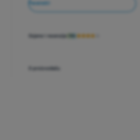
Parametri
Ocjene i recenzije
75%
O proizvođaču