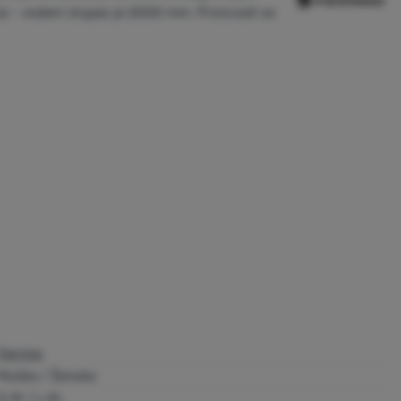
v je - vodeni stupac je 2000 mm. Proizvodi se
Ferrino
Muške / Ženske
S-M / L-XL