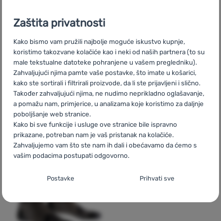
Zaštita privatnosti
Kako bismo vam pružili najbolje moguće iskustvo kupnje,
koristimo takozvane kolačiće kao i neki od naših partnera (to su
male tekstualne datoteke pohranjene u vašem pregledniku).
DOKOLJENICE
ČARAPE
Zahvaljujući njima pamte vaše postavke, što imate u košarici,
X-Socks
Run Perform
X-Socks
Run Perform
kako ste sortirali i filtrirali proizvode, da li ste prijavljeni i slično.
Otc
Ankle
Također zahvaljujući njima, ne nudimo neprikladno oglašavanje,
a pomažu nam, primjerice, u analizama koje koristimo za daljnje
poboljšanje web stranice.
33,99
€
19,99
€
Dodati 'Dokoljenice X-Socks Run Perform Otc' za uspor
Dodati 'Čarape X-Socks R
Kako bi sve funkcije i usluge ove stranice bile ispravno
prikazane, potreban nam je vaš pristanak na kolačiće.
Zahvaljujemo vam što ste nam ih dali i obećavamo da ćemo s
vašim podacima postupati odgovorno.
Postavljanje suglasnosti s kategorijama
Postavke
Prihvati sve
kolačića
Neophodno
Neophodno
-
Naša web stranica ne bi ispravno funkcionirala
bez potrebnih kolačića.
.