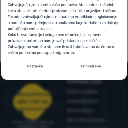
iznad 59 €
Zahvaljujući njima pamte vaše postavke, što imate u košarici,
kako ste sortirali i filtrirali proizvode, da li ste prijavljeni i slično.
Prijava /
Također zahvaljujući njima, ne nudimo neprikladno oglašavanje,
registracija
a pomažu nam, primjerice, u analizama koje koristimo za daljnje
poboljšanje web stranice.
Kako bi sve funkcije i usluge ove stranice bile ispravno
Mi smo
Vlastite marke
prikazane, potreban nam je vaš pristanak na kolačiće.
pobjednici
4camping
Zahvaljujemo vam što ste nam ih dali i obećavamo da ćemo s
WRA24
vašim podacima postupati odgovorno.
Postavljanje suglasnosti s kategorijama
Postavke
Prihvati sve
kolačića
Informacije i uvjeti
Neophodno
Neophodno
-
Naša web stranica ne bi ispravno funkcionirala
bez potrebnih kolačića.
.
Outdoor savjetnik
UVIJEK AKTIVAN
Služba za informacije
4camping4nature
+385 1 7757 330
Neophodni kolačići omogućuju pravilan rad naše web stranice.
narudzbe@4camping.hr
Naš tim testera
Preferencijalne i proširene funkcije
Preferencijalne i proširene funkcije
-
Zahvaljujući ovim
Te osnovne funkcije uključuju, na primjer, kibernetičku zaštitu
Opći uvjeti poslovanja
kolačićima, naša web stranica pamti Vaše postavke.
.
stranice, ispravan prikaz stranice ili prikaz prozorića kolačića.
Tu smo za savjet i pomoć od
Odobreno
Više informacija
ponedjeljka do petka