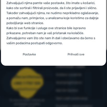
Zahvaljujući njima pamte vaše postavke, što imate u košarici,
kako ste sortirali i filtrirali proizvode, da li ste prijavljeni i slično.
Prijava /
Također zahvaljujući njima, ne nudimo neprikladno oglašavanje,
registracija
a pomažu nam, primjerice, u analizama koje koristimo za daljnje
poboljšanje web stranice.
Mi smo
Vlastite marke
Kako bi sve funkcije i usluge ove stranice bile ispravno
pobjednici
4camping
prikazane, potreban nam je vaš pristanak na kolačiće.
WRA24
Zahvaljujemo vam što ste nam ih dali i obećavamo da ćemo s
vašim podacima postupati odgovorno.
Postavljanje suglasnosti s kategorijama
Postavke
Prihvati sve
kolačića
Informacije i uvjeti
Neophodno
Neophodno
-
Naša web stranica ne bi ispravno funkcionirala
bez potrebnih kolačića.
.
Outdoor savjetnik
Služba za informacije
UVIJEK AKTIVAN
4camping4nature
+385 1 7757 330
narudzbe@4camping.hr
Neophodni kolačići omogućuju pravilan rad naše web stranice.
Naš tim testera
Preferencijalne i proširene funkcije
Preferencijalne i proširene funkcije
-
Zahvaljujući ovim
Te osnovne funkcije uključuju, na primjer, kibernetičku zaštitu
Opći uvjeti poslovanja
kolačićima, naša web stranica pamti Vaše postavke.
.
stranice, ispravan prikaz stranice ili prikaz prozorića kolačića.
Tu smo za savjet i pomoć od
Odobreno
ponedjeljka do petka
Više informacija
Pravilnik o reklamacijama