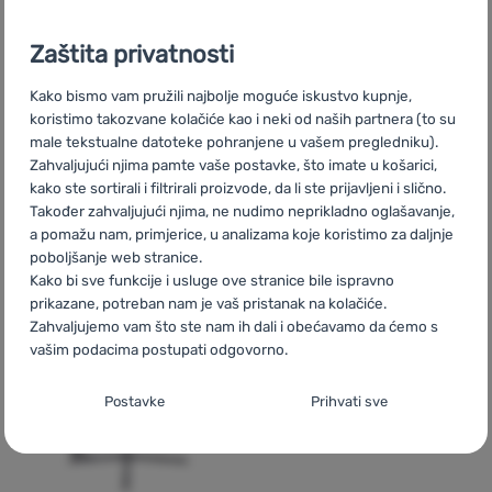
STALAK ZA VISEĆE LEŽALJKE
STALAK ZA STOLICU ZA
Zaštita privatnosti
LJULJANJE
Hamaka.eu
Aztek L
Hamaka.eu
Stalak za
smreka
Kako bismo vam pružili najbolje moguće iskustvo kupnje,
viseće ležaljke
koristimo takozvane kolačiće kao i neki od naših partnera (to su
Nosivost:
160 kg
male tekstualne datoteke pohranjene u vašem pregledniku).
Acapulco
Zahvaljujući njima pamte vaše postavke, što imate u košarici,
Nosivost:
125 kg
kako ste sortirali i filtrirali proizvode, da li ste prijavljeni i slično.
Također zahvaljujući njima, ne nudimo neprikladno oglašavanje,
360,99
€
199,99
€
a pomažu nam, primjerice, u analizama koje koristimo za daljnje
Dodati 'Stalak za viseće ležaljke Hamaka.eu Aztek L smr
Dodati 'Stalak za stolicu 
poboljšanje web stranice.
Kako bi sve funkcije i usluge ove stranice bile ispravno
prikazane, potreban nam je vaš pristanak na kolačiće.
Zahvaljujemo vam što ste nam ih dali i obećavamo da ćemo s
vašim podacima postupati odgovorno.
Postavljanje suglasnosti s kategorijama
Postavke
Prihvati sve
kolačića
Neophodno
Neophodno
-
Naša web stranica ne bi ispravno funkcionirala
bez potrebnih kolačića.
.