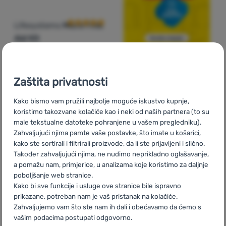
Lifesystems
Micro First
Aid Kit
Dimenzije:
15 x 12 x 4,5 cm
Zaštita privatnosti
20,99
€
Kako bismo vam pružili najbolje moguće iskustvo kupnje,
Dodati 'Torbica za prvu pomoć Lifesystems Micro First A
koristimo takozvane kolačiće kao i neki od naših partnera (to su
male tekstualne datoteke pohranjene u vašem pregledniku).
kod: OUT10
Zahvaljujući njima pamte vaše postavke, što imate u košarici,
kako ste sortirali i filtrirali proizvode, da li ste prijavljeni i slično.
Također zahvaljujući njima, ne nudimo neprikladno oglašavanje,
a pomažu nam, primjerice, u analizama koje koristimo za daljnje
poboljšanje web stranice.
Kako bi sve funkcije i usluge ove stranice bile ispravno
prikazane, potreban nam je vaš pristanak na kolačiće.
Zahvaljujemo vam što ste nam ih dali i obećavamo da ćemo s
vašim podacima postupati odgovorno.