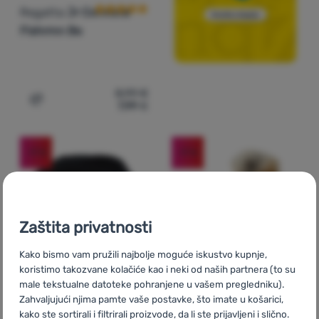
Regatta
Jr Connora
Fishrmn Be
8,99
€
7,99
€
Dodati 'Dječja kapa Regatta Jr Connora Fishrmn Be' za 
-17
%
-17
%
Zaštita privatnosti
Kako bismo vam pružili najbolje moguće iskustvo kupnje,
koristimo takozvane kolačiće kao i neki od naših partnera (to su
male tekstualne datoteke pohranjene u vašem pregledniku).
Zahvaljujući njima pamte vaše postavke, što imate u košarici,
kako ste sortirali i filtrirali proizvode, da li ste prijavljeni i slično.
DJEČJA KAPA
ZIMSKA KAPA