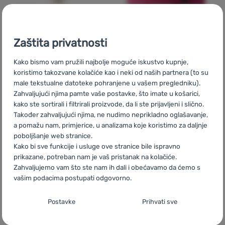
Zaštita privatnosti
DJEČJI ŠEŠIR
DJEČJA KAPA
Reima
Rantsu
Reima
Latvusto
Kako bismo vam pružili najbolje moguće iskustvo kupnje,
koristimo takozvane kolačiće kao i neki od naših partnera (to su
28,33
€
25,00
€
male tekstualne datoteke pohranjene u vašem pregledniku).
23,99
€
19,99
€
Dodati 'Dječji šešir Reima Rantsu' za usporedbu
Dodati 'Dječja kapa Reima
Zahvaljujući njima pamte vaše postavke, što imate u košarici,
kako ste sortirali i filtrirali proizvode, da li ste prijavljeni i slično.
Također zahvaljujući njima, ne nudimo neprikladno oglašavanje,
-20
%
a pomažu nam, primjerice, u analizama koje koristimo za daljnje
poboljšanje web stranice.
Kako bi sve funkcije i usluge ove stranice bile ispravno
prikazane, potreban nam je vaš pristanak na kolačiće.
Zahvaljujemo vam što ste nam ih dali i obećavamo da ćemo s
vašim podacima postupati odgovorno.
Postavljanje suglasnosti s kategorijama
Postavke
Prihvati sve
kolačića