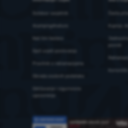
Outdoor savjetnik
Česta pit
4camping4nature
Kupnja, d
Naš tim testera
Jednostra
povrat
Opći uvjeti poslovanja
Reklamaci
Pravilnik o reklamacijama
Korisničk
Obrada osobnih podataka
Održavanje i sigurnosna
upozorenja