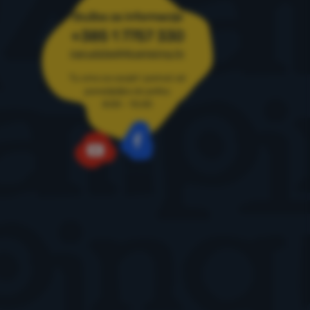
Služba za informacije
+385 1 7757 330
narudzbe@4camping.hr
Tu smo za savjet i pomoć od
ponedjeljka do petka
8:00 - 15:00
Facebook
YouTube