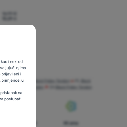
16,99
€
13,29
€
ojovací prostředek LB 11 1,5m' za usporedbu
kao i neki od
valjujući njima
prijavljeni i
primjerice, u
riday Tendon
BG
Black Friday Tendon
PL
Black
DE
Black Friday Tendon
CH
Black Friday Tendon
 pristanak na
ma postupati
U trinaest
Mi smo