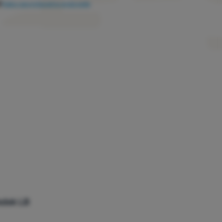
i
Kako razvrstavamo proizvode
edek LB