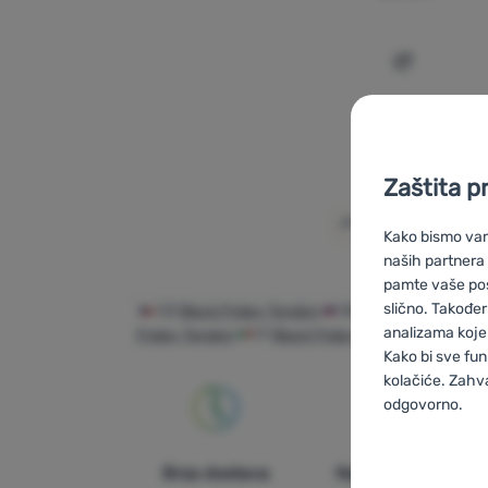
Dodati 'La
Zaštita p
Kako bismo vam 
naših partnera
pamte vaše posta
slično. Također
CZ
Black Friday Tendon
SK
Black Friday Tend
analizama koje 
Friday Tendon
IT
Black Friday Tendon
ES
Blac
Kako bi sve fun
kolačiće. Zahv
odgovorno.
Postavljan
Brza dostava
Najveći izbor