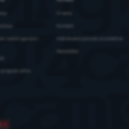
anja
O nama
ostava
Kontakti
ni raskid ugovora i
Individualna ponuda za kolektive
Newsletter
je
i program eXtra