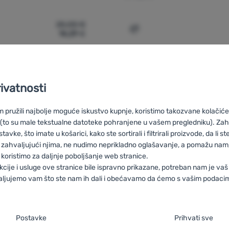
25,00
€
14,29
€
nyard Tendon Spojovací prostředek LB LE 2m' za usporedbu
Dodati 'Lanyard Tendon Sp
rivatnosti
pružili najbolje moguće iskustvo kupnje, koristimo takozvane kolačiće 
 (to su male tekstualne datoteke pohranjene u vašem pregledniku). Zah
vke, što imate u košarici, kako ste sortirali i filtrirali proizvode, da li ste 
 zahvaljujući njima, ne nudimo neprikladno oglašavanje, a pomažu nam, 
on
HU
Tendon Black Friday
RO
Black Friday Tendon
UA
Black F
koristimo za daljnje poboljšanje web stranice.
k Friday Tendon
FR
Black Friday Tendon
AT
Black Friday Tendon
kcije i usluge ove stranice bile ispravno prikazane, potreban nam je vaš
aljujemo vam što ste nam ih dali i obećavamo da ćemo s vašim podaci
je suglasnosti s kategorijama kolačića
Postavke
Prihvati sve
Savjetujemo
100% originalni
Besplatna