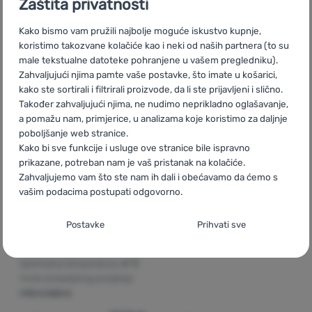
Zaštita privatnosti
Kako bismo vam pružili najbolje moguće iskustvo kupnje,
koristimo takozvane kolačiće kao i neki od naših partnera (to su
male tekstualne datoteke pohranjene u vašem pregledniku).
Zahvaljujući njima pamte vaše postavke, što imate u košarici,
kako ste sortirali i filtrirali proizvode, da li ste prijavljeni i slično.
Također zahvaljujući njima, ne nudimo neprikladno oglašavanje,
VREĆA ZA SPAVANJE
a pomažu nam, primjerice, u analizama koje koristimo za daljnje
Trimm
Festa 195 cm
VREĆA ZA SPAVANJE
Recenzije kupaca
poboljšanje web stranice.
Kako bi sve funkcije i usluge ove stranice bile ispravno
Težina:
1100 g
prikazane, potreban nam je vaš pristanak na kolačiće.
Optimalna temperatura:
4 °C
Zahvaljujemo vam što ste nam ih dali i obećavamo da ćemo s
Vrsta izolacijskog punjenja:
Trimm
Impact 185 cm
vašim podacima postupati odgovorno.
šuplje vlakno
Postavljanje suglasnosti s kategorijama
Postavke
Prihvati sve
kolačića
Težina:
950 g
Neophodno
Neophodno
-
Naša web stranica ne bi ispravno funkcionirala
Optimalna temperatura:
4 °C
bez potrebnih kolačića.
.
Vrsta izolacijskog punjenja:
UVIJEK AKTIVAN
mikrovlakna