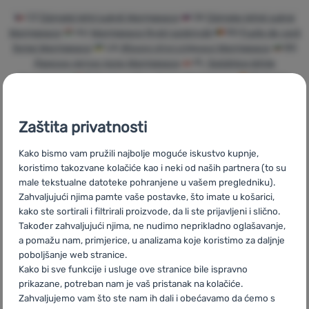
CZ
Dámské letní sukně Warmpeace
SK
Dámske letné sukne
Prijava /
Warmpeace
HU
Warmpeace Nyári szoknyák
RO
Fuste de vară
femei Warmpeace
UA
Жіночі літні спідниці Warmpeace
BG
registracija
Дамски летни поли Warmpeace
PL
Spódnice letnie
Warmpeace
IT
Gonne estive donna Warmpeace
ES
Faldas
verano mujer Warmpeace
FR
Jupes d'été femme Warmpeace
AT
Damen Sommerröcke Warmpeace
DE
Damen
Zaštita privatnosti
Sommerröcke Warmpeace
CH
Damen Sommerröcke
Warmpeace
Kako bismo vam pružili najbolje moguće iskustvo kupnje,
koristimo takozvane kolačiće kao i neki od naših partnera (to su
male tekstualne datoteke pohranjene u vašem pregledniku).
Zahvaljujući njima pamte vaše postavke, što imate u košarici,
kako ste sortirali i filtrirali proizvode, da li ste prijavljeni i slično.
Brza dostava
Najveći izbor
Savjetujemo
Također zahvaljujući njima, ne nudimo neprikladno oglašavanje,
turističke
vas online i
a pomažu nam, primjerice, u analizama koje koristimo za daljnje
opreme!
telefonom
poboljšanje web stranice.
Kako bi sve funkcije i usluge ove stranice bile ispravno
prikazane, potreban nam je vaš pristanak na kolačiće.
Zahvaljujemo vam što ste nam ih dali i obećavamo da ćemo s