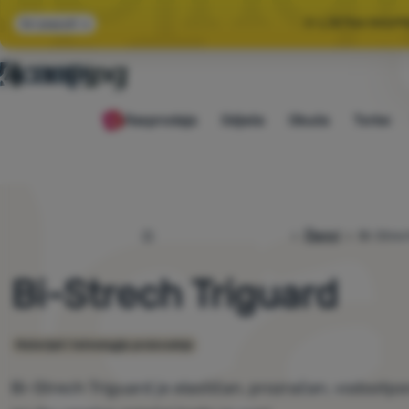
🌞 LJETNA RASP
Svi popusti
🤫 −1
Rasprodaja
Odjeća
Obuća
Torbe
🌞 LJETNA RASP
4camping.hr
Članci
Bi-Strec
Bi-Strech Triguard
Materijali i tehnologije proizvodnje
Bi-Strech Triguard je elastičan, prozračan, vodootpo