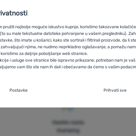
HU
Bi-Strech Triguard
RO
Bi-Strech Triguard
UA
Bi-Strech Trigu
rivatnosti
h Triguard
FR
Bi-Strech Triguard
AT
Bi-Strech Triguard
DE
Bi-S
pružili najbolje moguće iskustvo kupnje, koristimo takozvane kolačiće 
 (to su male tekstualne datoteke pohranjene u vašem pregledniku). Zah
vke, što imate u košarici, kako ste sortirali i filtrirali proizvode, da li ste 
 zahvaljujući njima, ne nudimo neprikladno oglašavanje, a pomažu nam, 
Savjetujemo
100% originalni
Besplatna
koristimo za daljnje poboljšanje web stranice.
kcije i usluge ove stranice bile ispravno prikazane, potreban nam je vaš
vas online i
proizvodi
dostava za
aljujemo vam što ste nam ih dali i obećavamo da ćemo s vašim podaci
telefonom
narudžbe iznad
59 €
je suglasnosti s kategorijama kolačića
Postavke
Prihvati sve
o
aša web stranica ne bi ispravno funkcionirala bez potrebnih kolačića.
.
IVAN
čići omogućuju pravilan rad naše web stranice. Te osnovne funkcije uk
Vlastite marke
jalne i proširene funkcije
 i proširene funkcije
-
Zahvaljujući ovim kolačićima, naša web stranica
tičku zaštitu stranice, ispravan prikaz stranice ili prikaz prozorića kolač
4camping