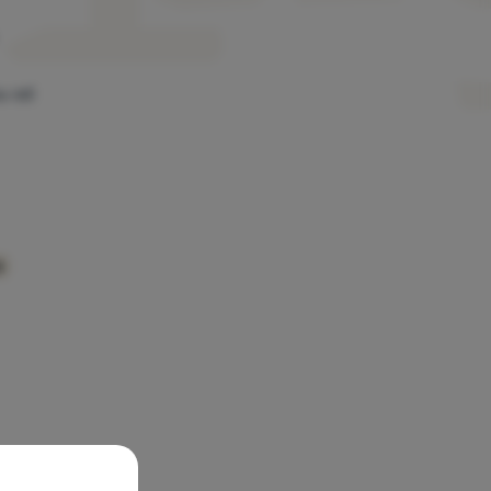
su od
e