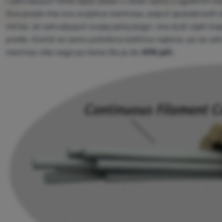
i zahvaljujući tome tijelo dolazi u dodir samo s ugodnim m
Ova pređa ima sva svojstva merinosa, poput sposobnosti odv
mirise, ali zahvaljujući svojoj jačoj jezgri, ima duži vijek t
pređe. Koristi se samo potrebna količina najlona, pa se za
merinoa više nego po tome što je do
40% jači
.