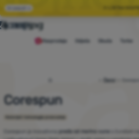
🌞 LJETNA RASP
Svi popusti
🤫 −1
Rasprodaja
Odjeća
Obuća
Torbe
🌞 LJETNA RASP
4camping.hr
Članci
Corespu
Corespun
Materijali i tehnologije proizvodnje
Corespun je inovativna
pređa od merino vune
s čvrstom n