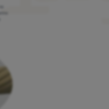
na
erino
%