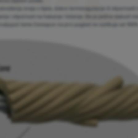
erino dijelom pređe.
ođenja znoja s tijela, dobre termoregulacije ili otpornosti 
rajanja i otpornost na habanje i kidanje, što je jedina slabost m
hvaljujući tome Corespun na prvi pogled ne razlikuje od 100