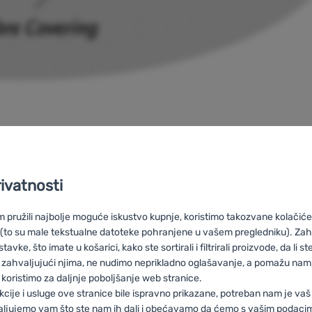
nski materijal iz
Sorona
 od Fjällrävenovih
gije proizvodnje
Materijali i tehnologije proizvodnj
rivatnosti
i najtrajnijih materijala.
ijal kombinira snažnu
pružili najbolje moguće iskustvo kupnje, koristimo takozvane kolačiće 
stera i pamuka, što
 (to su male tekstualne datoteke pohranjene u vašem pregledniku). Zah
 otpornost na vremenske
vke, što imate u košarici, kako ste sortirali i filtrirali proizvode, da li ste 
, a istovremeno je
 zahvaljujući njima, ne nudimo neprikladno oglašavanje, a pomažu nam, 
ačan.
koristimo za daljnje poboljšanje web stranice.
kcije i usluge ove stranice bile ispravno prikazane, potreban nam je vaš
aljujemo vam što ste nam ih dali i obećavamo da ćemo s vašim podaci