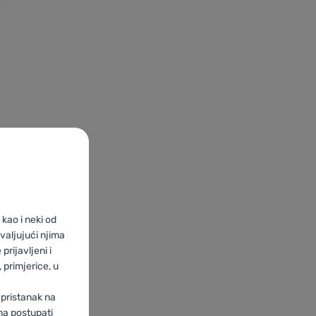
e
kao i neki od
valjujući njima
prijavljeni i
primjerice, u
 pristanak na
ma postupati