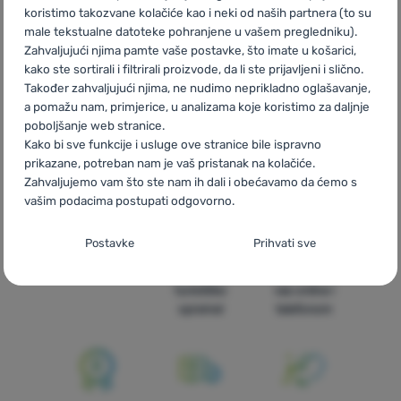
koristimo takozvane kolačiće kao i neki od naših partnera (to su
male tekstualne datoteke pohranjene u vašem pregledniku).
Zahvaljujući njima pamte vaše postavke, što imate u košarici,
kako ste sortirali i filtrirali proizvode, da li ste prijavljeni i slično.
Također zahvaljujući njima, ne nudimo neprikladno oglašavanje,
CZ
Siberium 5000 CT
SK
Siberium 5000 CT
HU
Siberium
a pomažu nam, primjerice, u analizama koje koristimo za daljnje
5000 CT
RO
Siberium 5000 CT
UA
Siberium 5000 CT
BG
poboljšanje web stranice.
Siberium 5000 CT
PL
Siberium 5000 CT
IT
Siberium 5000 CT
Kako bi sve funkcije i usluge ove stranice bile ispravno
ES
Siberium 5000 CT
FR
Siberium 5000 CT
AT
Siberium
prikazane, potreban nam je vaš pristanak na kolačiće.
5000 CT
DE
Siberium 5000 CT
CH
Siberium 5000 CT
Zahvaljujemo vam što ste nam ih dali i obećavamo da ćemo s
vašim podacima postupati odgovorno.
Postavljanje suglasnosti s kategorijama
Postavke
Prihvati sve
kolačića
Brza dostava
Najveći izbor
Savjetujemo
Neophodno
turističke
vas online i
Neophodno
-
Naša web stranica ne bi ispravno funkcionirala
opreme!
telefonom
bez potrebnih kolačića.
.
UVIJEK AKTIVAN
Neophodni kolačići omogućuju pravilan rad naše web stranice.
Preferencijalne i proširene funkcije
Preferencijalne i proširene funkcije
-
Zahvaljujući ovim
Te osnovne funkcije uključuju, na primjer, kibernetičku zaštitu