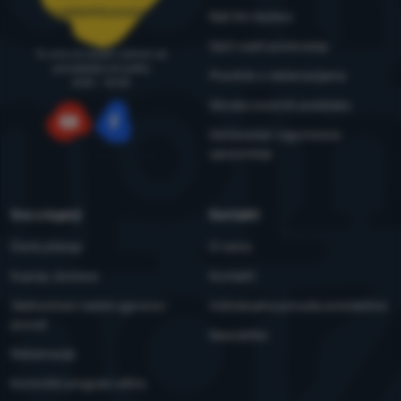
narudzbe@4camping.hr
Naš tim testera
Opći uvjeti poslovanja
Tu smo za savjet i pomoć od
ponedjeljka do petka
Pravilnik o reklamacijama
8:00 - 15:00
Obrada osobnih podataka
Održavanje i sigurnosna
YouTube
Facebook
upozorenja
Sve o kupnji
Kontakti
Česta pitanja
O nama
Kupnja, dostava
Kontakti
Jednostrani raskid ugovora i
Individualna ponuda za kolektive
povrat
Newsletter
Reklamacije
Korisnički program eXtra