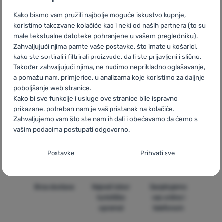
Kako bismo vam pružili najbolje moguće iskustvo kupnje,
koristimo takozvane kolačiće kao i neki od naših partnera (to su
male tekstualne datoteke pohranjene u vašem pregledniku).
Zahvaljujući njima pamte vaše postavke, što imate u košarici,
kako ste sortirali i filtrirali proizvode, da li ste prijavljeni i slično.
Također zahvaljujući njima, ne nudimo neprikladno oglašavanje,
a pomažu nam, primjerice, u analizama koje koristimo za daljnje
poboljšanje web stranice.
Kako bi sve funkcije i usluge ove stranice bile ispravno
prikazane, potreban nam je vaš pristanak na kolačiće.
CZ
SilkFeel
SK
SilkFeel
HU
SilkFeel
RO
SilkFeel
UA
Zahvaljujemo vam što ste nam ih dali i obećavamo da ćemo s
SilkFeel
BG
SilkFeel
PL
SilkFeel
IT
SilkFeel
ES
SilkFeel
vašim podacima postupati odgovorno.
FR
SilkFeel
AT
SilkFeel
DE
SilkFeel
CH
SilkFeel
Postavljanje suglasnosti s kategorijama
Postavke
Prihvati sve
kolačića
Neophodno
Neophodno
-
Naša web stranica ne bi ispravno funkcionirala
Brza dostava
Najveći izbor
Savjetujemo
bez potrebnih kolačića.
.
turističke
vas online i
UVIJEK AKTIVAN
opreme!
telefonom