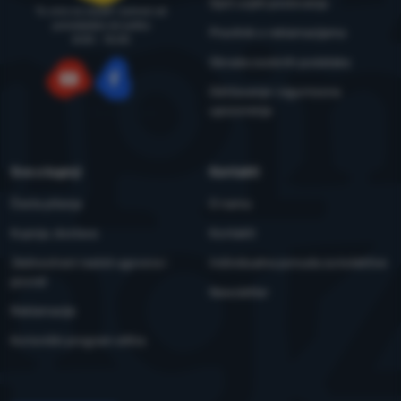
Opći uvjeti poslovanja
Tu smo za savjet i pomoć od
ponedjeljka do petka
Pravilnik o reklamacijama
8:00 - 15:00
Obrada osobnih podataka
Održavanje i sigurnosna
YouTube
Facebook
upozorenja
Sve o kupnji
Kontakti
Česta pitanja
O nama
Kupnja, dostava
Kontakti
Jednostrani raskid ugovora i
Individualna ponuda za kolektive
povrat
Newsletter
Reklamacije
Korisnički program eXtra