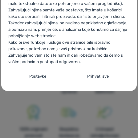
male tekstualne datoteke pohranjene u vašem pregledniku).
Zahvaljujući njima pamte vaše postavke, što imate u košarici,
kako ste sortirali i filtrirali proizvode, da li ste prijavljeni i slično.
Također zahvaljujući njima, ne nudimo neprikladno oglašavanje,
CZ
Tecnosoft
SK
Tecnosoft
HU
Tecnosoft
RO
Tecnosoft
a pomažu nam, primjerice, u analizama koje koristimo za daljnje
UA
Tecnosoft
BG
Tecnosoft
PL
Tecnosoft
IT
Tecnosoft
poboljšanje web stranice.
ES
Tecnosoft
FR
Tecnosoft
AT
Tecnosoft
DE
Tecnosoft
Kako bi sve funkcije i usluge ove stranice bile ispravno
CH
Tecnosoft
prikazane, potreban nam je vaš pristanak na kolačiće.
Zahvaljujemo vam što ste nam ih dali i obećavamo da ćemo s
vašim podacima postupati odgovorno.
Postavljanje suglasnosti s kategorijama
Postavke
Prihvati sve
Brza dostava
Najveći izbor
Savjetujemo
kolačića
turističke
vas online i
opreme!
telefonom
Neophodno
Neophodno
-
Naša web stranica ne bi ispravno funkcionirala
bez potrebnih kolačića.
.
UVIJEK AKTIVAN
Neophodni kolačići omogućuju pravilan rad naše web stranice.
Preferencijalne i proširene funkcije
Preferencijalne i proširene funkcije
-
Zahvaljujući ovim
Te osnovne funkcije uključuju, na primjer, kibernetičku zaštitu
100% originalni
Besplatna
U trinaest
kolačićima, naša web stranica pamti Vaše postavke.
.
stranice, ispravan prikaz stranice ili prikaz prozorića kolačića.
proizvodi
dostava za
zemalja Europe