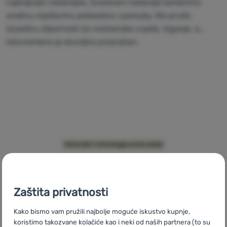
najtrajnijih materijala. Svestrani materijal kombinira
snažnu mješavinu poliestera i pamuka, što pruža
Prijava /
izuzetnu otpornost na vremenske uvjete, trganje, a
registracija
istovremeno je dovoljno prozračan.
Sorona
Materijali i tehnologije proizvodnje
Zaštita privatnosti
Kako bismo vam pružili najbolje moguće iskustvo kupnje,
koristimo takozvane kolačiće kao i neki od naših partnera (to su