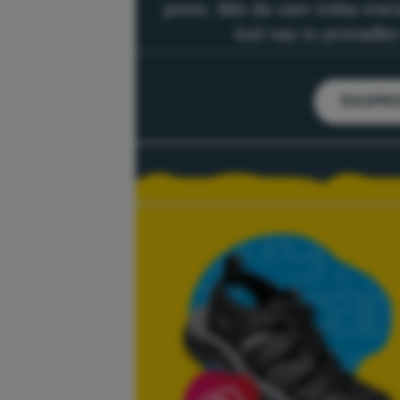
posto. Bilo da vam treba vreća
kod nas to pronađite 
RASPR