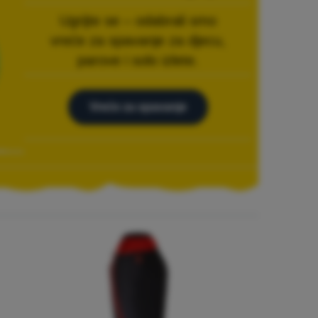
Ugrijte se – odabrali smo
vreće za spavanje za djecu,
parove i solo izlete.
Vreće za spavanje