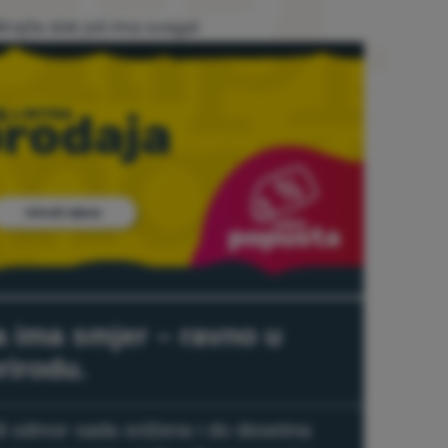
irajte dok još ima svega!
 ima smjer – ravno u
rirodu.
i odmor sada snižena i do desetina