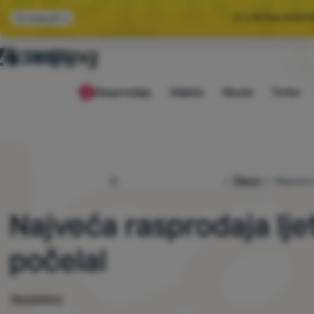
🌞 LJETNA RASP
Svi popusti
🤫 −1
Rasprodaja
Odjeća
Obuća
Torbe
🌞 LJETNA RASP
4camping.hr
Članci
Najveća 
Najveća rasprodaja lj
počela!
Newslettery