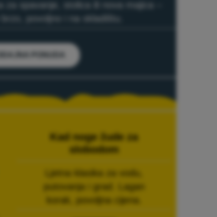
 za spavanje, stolica ili nova majica –
brzo, povoljno i na skladištu.
ODAJNA PONUDA
Kad noge žude za
slobodom
Ljetna klasika za vodu,
putovanja i grad. Lagan
korak, povoljna cijena.