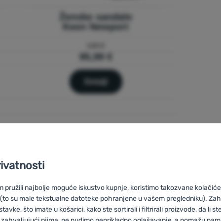
Ženske sandale
Keen Newport
126 €
95,99 €
Detalji
rivatnosti
Na otvorenom kao
pružili najbolje moguće iskustvo kupnje, koristimo takozvane kolačiće 
kod kuće
 (to su male tekstualne datoteke pohranjene u vašem pregledniku). Zah
vke, što imate u košarici, kako ste sortirali i filtrirali proizvode, da li ste 
 zahvaljujući njima, ne nudimo neprikladno oglašavanje, a pomažu nam, 