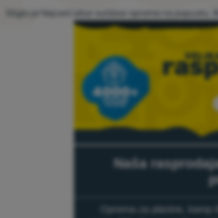
Stiglo je! Najveći izbor outdoor opreme na popustu. B
Naša rasprodaja
p
Oprema za planine, kamp il