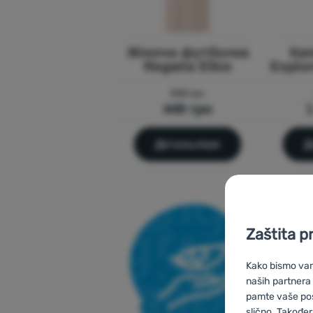
Жіноча футболка
Ка
Regatta Elkie
Explo
908 грн
449 грн
1
Детальніше
Д
Zaštita p
Kako bismo vam 
naših partnera
pamte vaše posta
slično. Također