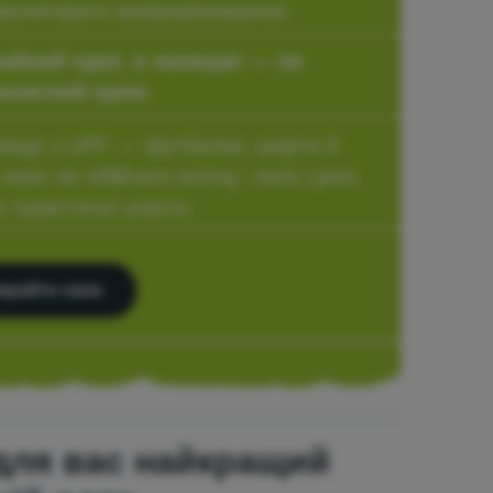
фіолетового випромінювання.
айний одяг, а захищає — як
ахисний крем.
раще з UPF — футболки, шорти й
яких не обійтися влітку: легкі сукні,
та туристичні шорти.
ирайте своє
для вас найкращий