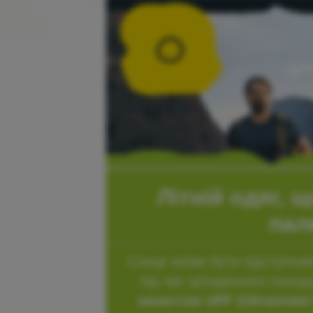
Літній одяг, 
пал
Сонце може бути підступним
під час цілоденного похо
захистом UPF (Ultraviolet