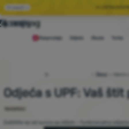
🌞 LJETNA RASP
Svi popusti
🤫 −1
Rasprodaja
Odjeća
Obuća
Torbe
🌞 LJETNA RASP
4camping.hr
Članci
Odjeća s
Odjeća s UPF: Vaš štit
Newslettery
Zaštitite se od sunca sa stilom – funkcionalna odjeća