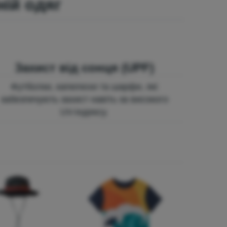
ній одяг
Захист від сонця (UPF)
Футболки, капелюхи та шарфи, які
забезпечують захист навіть за високого
UV-індексу.