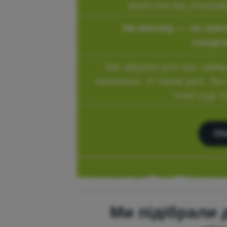
захистом від ультра
На вигляд — як звич
сонцез
Ми зібрали для вас найк
капелюхи. А також речі, без 
тонкі худі 
Об
Ми підібрали 