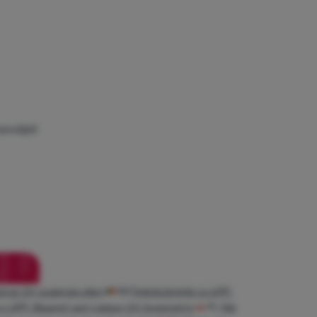
avoljeli
d az UV-sugárzás ellen
RO
Îmbrăcăminte cu UPF:
 с UPF: Вашият щит срещу UV лъчението
PL
Nie