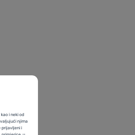
kao i neki od
valjujući njima
prijavljeni i
primjerice, u