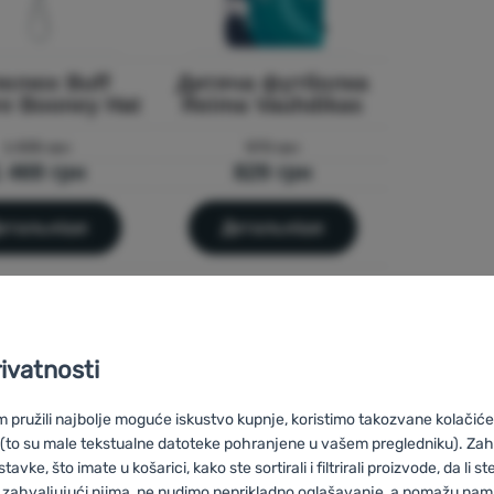
пелюх Buff
Дитяча футболка
re Booney Hat
Reima Vauhdikas
1 835 грн
970 грн
 469 грн
829 грн
етальніше
Детальніше
Легкість із першого дотику
rivatnosti
Легкі літні худі, сукні та шорти для
pružili najbolje moguće iskustvo kupnje, koristimo takozvane kolačiće 
спекотних днів у місті й у горах.
 (to su male tekstualne datoteke pohranjene u vašem pregledniku). Zah
vke, što imate u košarici, kako ste sortirali i filtrirali proizvode, da li ste 
 zahvaljujući njima, ne nudimo neprikladno oglašavanje, a pomažu nam, 