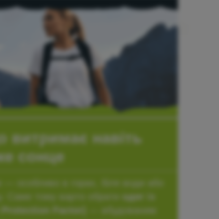
що витримає навіть
ке сонце
 — особливо в горах, біля води або
ду. Саме тому варто обрати
одяг із
 Protection Factor)
— вбудованим