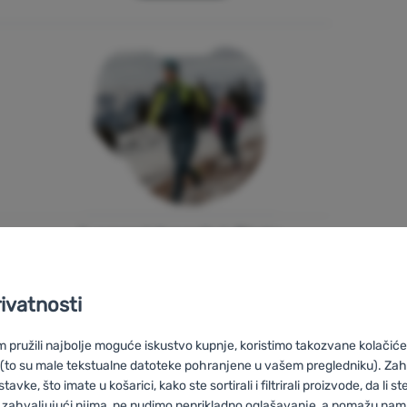
Lagani korak i čista
glava.
rivatnosti
Trčanje
pružili najbolje moguće iskustvo kupnje, koristimo takozvane kolačiće 
 (to su male tekstualne datoteke pohranjene u vašem pregledniku). Zah
vke, što imate u košarici, kako ste sortirali i filtrirali proizvode, da li ste 
 zahvaljujući njima, ne nudimo neprikladno oglašavanje, a pomažu nam, 