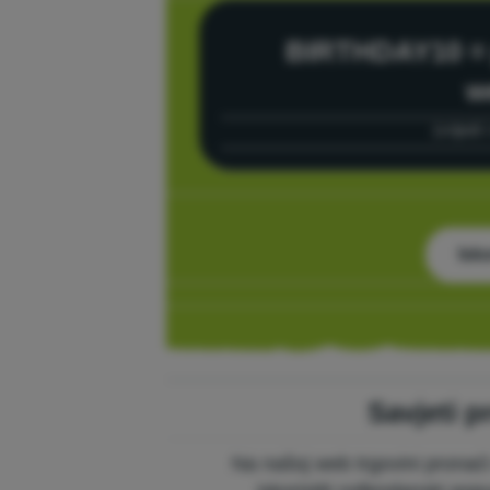
BIRTHDAY10 
w
(vrijedi 
Isko
Savjeti p
Na našoj web trgovini pronać