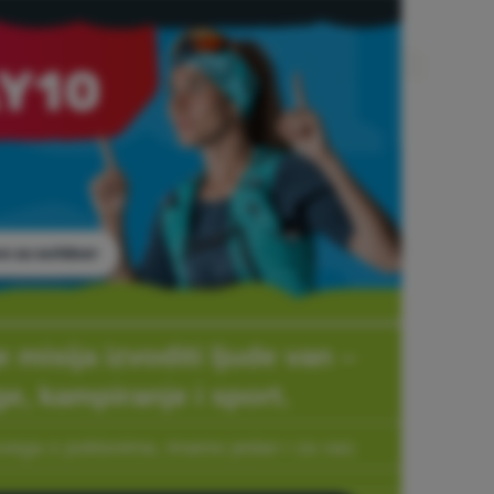
 misija izvoditi ljude van –
ge, kampiranje i sport.
svega o poklonima, imamo jedan i za vas: