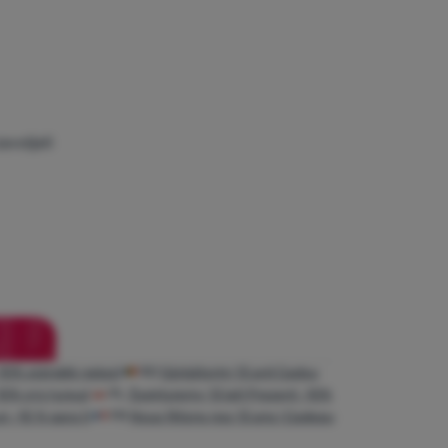
avoljeli
 –10% ajándék neked
RO
Sărbătorim 13 ani! Cadou
10% отстъпка!
PL
Świętujemy 13 lat! Prezent -10%
n -10 % para ti
FR
Nous fêtons nos 13 ans ! Cadeau