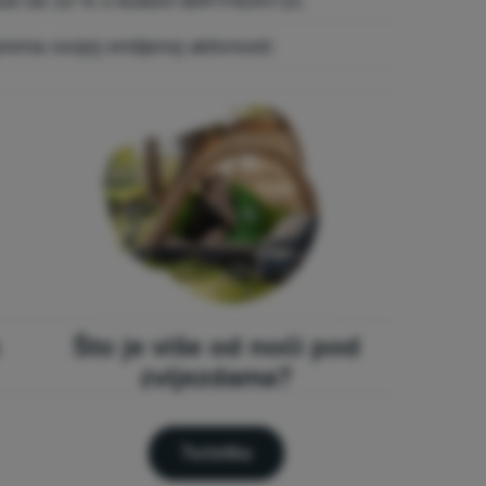
opust od 10 % s kodom BIRTHDAY10.
rema svojoj omiljenoj aktivnosti:
Što je više od noći pod
zvijezdama?
Turistika