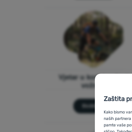
Vjetar u kosi i radost
vožnje.
Zaštita p
Biciklizam
Kako bismo vam 
naših partnera
pamte vaše posta
slično. Također