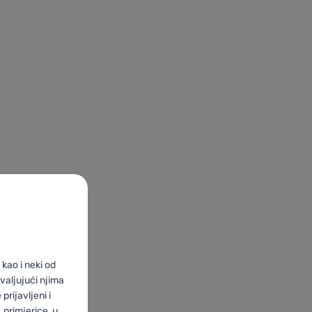
kao i neki od
valjujući njima
prijavljeni i
primjerice, u