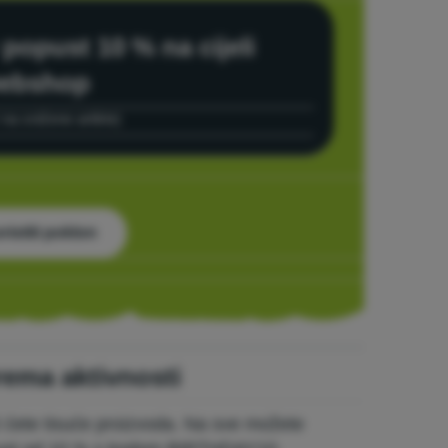
=
popust 10 % na cijeli
ebshop
i na snižene artikle)
ristiti poklon
rema aktivnosti
i ćete tisuće proizvoda. Na sve možete