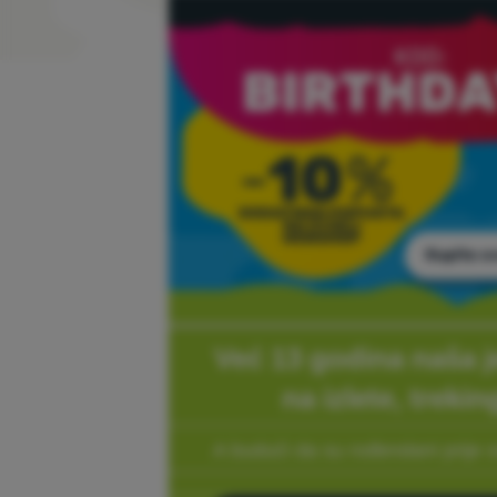
Već 13 godina naša je
na izlete, trekin
A budući da su rođendani prije 