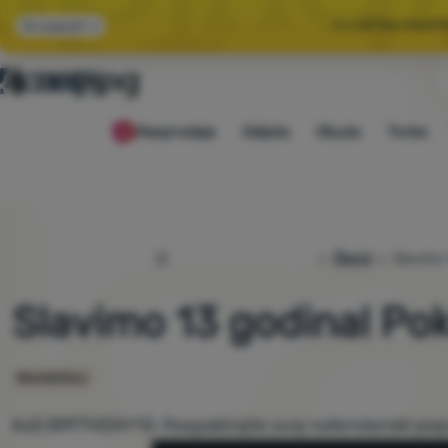
🌞 LJETNA RASP
Svi popusti
🤫 −1
Rasprodaja
Odjeća
Obuća
Torbe
🌞 LJETNA RASP
4camping.hr
Članci
Slavimo 
Slavimo 13 godina! Pok
Newslettery
KoD BIRTHDAY10: Raspakirajte svoj rođendanski po