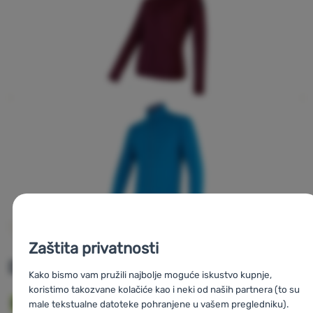
Prikaži liniju proizvoda
Zaštita privatnosti
Druge alternative
Kako bismo vam pružili najbolje moguće iskustvo kupnje,
koristimo takozvane kolačiće kao i neki od naših partnera (to su
male tekstualne datoteke pohranjene u vašem pregledniku).
Noviteti
kod: OUT10
-16
%