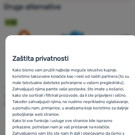
jednostruki konop 8,9-11 mm; dvostruko uže 7,6-9 mm
Druge alternative
težina 50 g
Noviteti
Zaštita privatnosti
Kako bismo vam pružili najbolje moguće iskustvo kupnje,
koristimo takozvane kolačiće kao i neki od naših partnera (to su
s
male tekstualne datoteke pohranjene u vašem pregledniku).
OSIGURAČ
Zahvaljujući njima pamte vaše postavke, što imate u košarici,
Skylotec
kako ste sortirali i filtrirali proizvode, da li ste prijavljeni i slično.
OSIGURAČ
OSIGURAČ
Također zahvaljujući njima, ne nudimo neprikladno oglašavanje,
Ocún
Hurry
Camp
Piu 2
Crocodile
a pomažu nam, primjerice, u analizama koje koristimo za daljnje
poboljšanje web stranice.
Kako bi sve funkcije i usluge ove stranice bile ispravno
19,99
€
prikazane, potreban nam je vaš pristanak na kolačiće.
11,99
€
22,9
18,99
€
Usporediti
Usporediti
Usporediti
Zahvaljujemo vam što ste nam ih dali i obećavamo da ćemo s