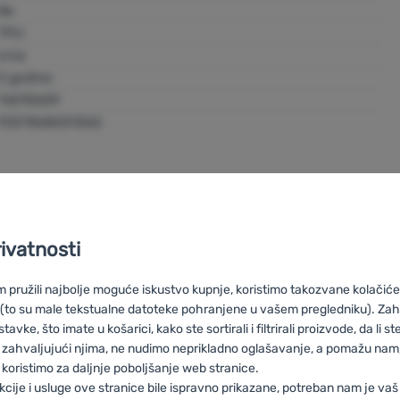
Ne
TPU
crna
2 godine
76010659
9327868001262
rivatnosti
jem opreme koja će poboljšati svako
osnivanja stekao je respekt diljem svijeta
pružili najbolje moguće iskustvo kupnje, koristimo takozvane kolačiće 
za najlakšim i najkompaktnijim rješenjima za
 (to su male tekstualne datoteke pohranjene u vašem pregledniku). Zah
vke, što imate u košarici, kako ste sortirali i filtrirali proizvode, da li ste 
anje, podloge, vodootporne torbe, putni pribor za jelo,
 zahvaljujući njima, ne nudimo neprikladno oglašavanje, a pomažu nam, 
nom praktičnošću i minimalnom težinom.
koristimo za daljnje poboljšanje web stranice.
kku, ekspedicijskom putovanju ili dugoročnom putovanju oko
kcije i usluge ove stranice bile ispravno prikazane, potreban nam je vaš