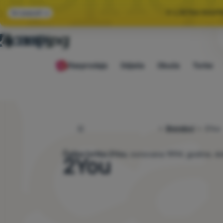
🌞 LJETNA RASP
Svi popusti
🤫 −1
Rasprodaja
Odjeća
Obuća
Torbe
🌞 LJETNA RASP
4camping.hr
Brendovi
2You
Češka tvrtka 2You
, osnovana 1994. godine, do
2You