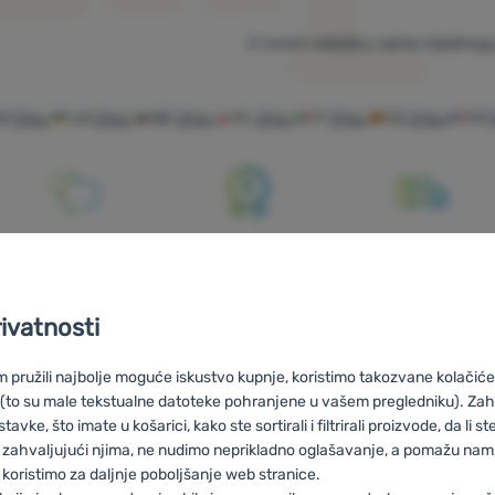
U ovom odjeljku nema nijednog 
RO
2You
UA
2You
BG
2You
PL
2You
IT
2You
ES
2You
FR
Savjetujemo
100% originalni
Besplatna
vas online i
proizvodi
dostava za
telefonom
narudžbe iznad
rivatnosti
59 €
pružili najbolje moguće iskustvo kupnje, koristimo takozvane kolačiće 
 (to su male tekstualne datoteke pohranjene u vašem pregledniku). Zah
vke, što imate u košarici, kako ste sortirali i filtrirali proizvode, da li ste 
 zahvaljujući njima, ne nudimo neprikladno oglašavanje, a pomažu nam, 
koristimo za daljnje poboljšanje web stranice.