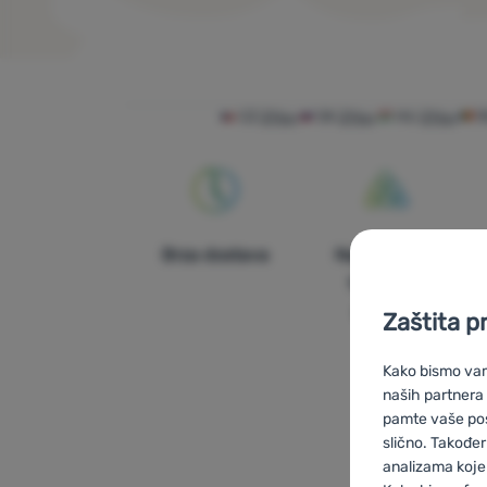
Proizvodi
CZ
2You
SK
2You
HU
2You
Brza dostava
Najveći izbor
turističke
opreme!
Zaštita p
Kako bismo vam 
naših partnera
pamte vaše posta
slično. Također
analizama koje 