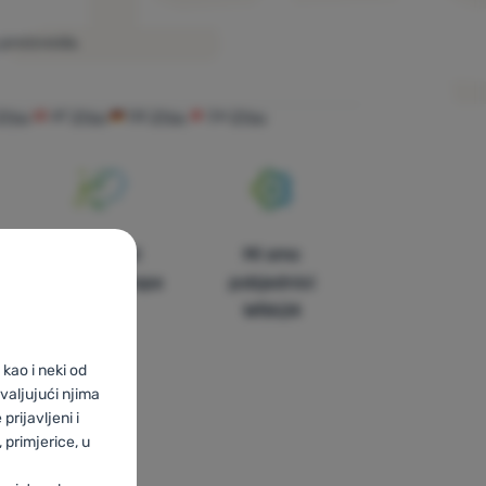
proizvoda.
2You
AT
2You
DE
2You
CH
2You
U trinaest
Mi smo
zemalja Europe
pobjednici
WRA24
kao i neki od
valjujući njima
prijavljeni i
primjerice, u