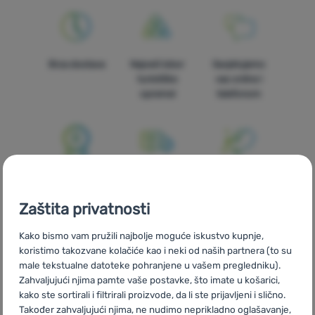
Oprema
Kuhanje
Brza dostava
Najveći izbor
Savjetujemo
Penjanje
turističke
vas online i
opreme!
telefonom
Ultralight
Sport
Brendovi
100% originalni
Besplatna
U trinaest
Klub
proizvodi
dostava za
zemalja Europe
eXtra
Zaštita privatnosti
narudžbe
iznad 59 €
Savjeti
Kako bismo vam pružili najbolje moguće iskustvo kupnje,
koristimo takozvane kolačiće kao i neki od naših partnera (to su
Kontakti
male tekstualne datoteke pohranjene u vašem pregledniku).
Zahvaljujući njima pamte vaše postavke, što imate u košarici,
O
kako ste sortirali i filtrirali proizvode, da li ste prijavljeni i slično.
nama
Mi smo
Vlastite marke
Također zahvaljujući njima, ne nudimo neprikladno oglašavanje,