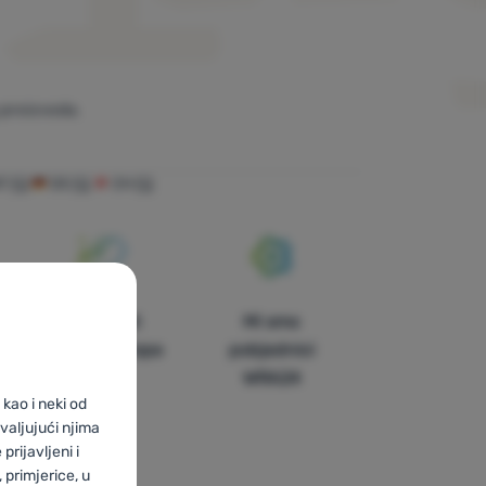
proizvoda.
AT
F2
DE
F2
CH
F2
U trinaest
Mi smo
zemalja Europe
pobjednici
WRA24
kao i neki od
valjujući njima
prijavljeni i
primjerice, u