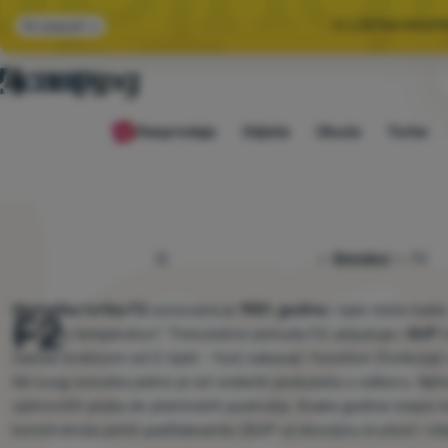
🌞 LJETNA RASP
Svi popusti
🤫 −1
Rasprodaja
Odjeća
Obuća
Torbe
🌞 LJETNA RASP
4camping.hr
Brendovi
F2
Njemačka tvrtka F2
osnovana je
1981. godine
i njen moto kaže: 
F2
ugodnoj temperaturi." Trenutačno ponuda F2 uključuje i
SUP i
nastao kraticom od 2 riječi - fun( zabava) i function (funkcija)
Od svog osnutka jedno je od vodećih poduzeća u odboru. Njihov
vjetrovitih plaža do planinskih područja. Svake godine izlaze 
konstrukcija jamči padlleboardu (SUP-u) dovoljnu krutost i ot