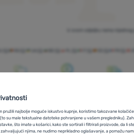
U ovom odjeljku nema nijednog 
U
F2
RO
F2
UA
F2
BG
F2
PL
F2
IT
F2
ES
F2
FR
F2
Savjetujemo
100% originalni
Besplatna
vas online i
proizvodi
dostava za
rivatnosti
telefonom
narudžbe iznad
pružili najbolje moguće iskustvo kupnje, koristimo takozvane kolačiće 
59 €
 (to su male tekstualne datoteke pohranjene u vašem pregledniku). Zah
vke, što imate u košarici, kako ste sortirali i filtrirali proizvode, da li ste 
 zahvaljujući njima, ne nudimo neprikladno oglašavanje, a pomažu nam, 