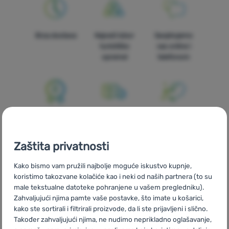
Oprema
Kuhanje
Brza dostava
Najveći izbor
Savjetujemo
turističke
vas online i
Penjanje
opreme!
telefonom
Ultralight
Sport
Brendovi
100% originalni
Besplatna
U trinaest
proizvodi
dostava za
zemalja Europe
Klub
narudžbe
Zaštita privatnosti
eXtra
iznad 59 €
Kako bismo vam pružili najbolje moguće iskustvo kupnje,
Savjeti
koristimo takozvane kolačiće kao i neki od naših partnera (to su
male tekstualne datoteke pohranjene u vašem pregledniku).
Kontakti
Zahvaljujući njima pamte vaše postavke, što imate u košarici,
O
kako ste sortirali i filtrirali proizvode, da li ste prijavljeni i slično.
Mi smo
Vlastite marke
Također zahvaljujući njima, ne nudimo neprikladno oglašavanje,
nama
pobjednici
4camping