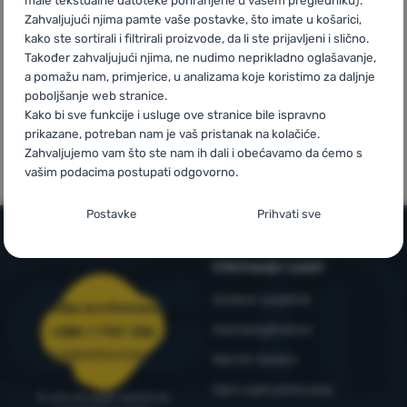
iznad 59 €
Zahvaljujući njima pamte vaše postavke, što imate u košarici,
kako ste sortirali i filtrirali proizvode, da li ste prijavljeni i slično.
Prijava /
Također zahvaljujući njima, ne nudimo neprikladno oglašavanje,
registracija
a pomažu nam, primjerice, u analizama koje koristimo za daljnje
poboljšanje web stranice.
Kako bi sve funkcije i usluge ove stranice bile ispravno
Mi smo
Vlastite marke
prikazane, potreban nam je vaš pristanak na kolačiće.
pobjednici
4camping
Zahvaljujemo vam što ste nam ih dali i obećavamo da ćemo s
WRA24
vašim podacima postupati odgovorno.
Postavljanje suglasnosti s kategorijama
Postavke
Prihvati sve
kolačića
Neophodno
Neophodno
-
Naša web stranica ne bi ispravno funkcionirala
Informacije i uvjeti
bez potrebnih kolačića.
.
Outdoor savjetnik
UVIJEK AKTIVAN
Služba za informacije
4camping4nature
+385 1 7757 330
Neophodni kolačići omogućuju pravilan rad naše web stranice.
narudzbe@4camping.hr
Naš tim testera
Preferencijalne i proširene funkcije
Preferencijalne i proširene funkcije
-
Zahvaljujući ovim
Te osnovne funkcije uključuju, na primjer, kibernetičku zaštitu
kolačićima, naša web stranica pamti Vaše postavke.
.
stranice, ispravan prikaz stranice ili prikaz prozorića kolačića.
Opći uvjeti poslovanja
Tu smo za savjet i pomoć od
Odobreno
Više informacija