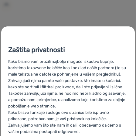
Prijava /
registracija
CZ
Ocún Hawk
SK
Ocún Hawk
HU
Ocún Hawk
RO
Ocún
Hawk
UA
Ocún Hawk
BG
Ocún Hawk
PL
Ocún Hawk
IT
Ocún Hawk
ES
Ocún Hawk
FR
Ocún Hawk
AT
Ocún Hawk
Zaštita privatnosti
DE
Ocún Hawk
CH
Ocún Hawk
Kako bismo vam pružili najbolje moguće iskustvo kupnje,
koristimo takozvane kolačiće kao i neki od naših partnera (to su
male tekstualne datoteke pohranjene u vašem pregledniku).
Zahvaljujući njima pamte vaše postavke, što imate u košarici,
Brza dostava
Najveći izbor
Savjetujemo
kako ste sortirali i filtrirali proizvode, da li ste prijavljeni i slično.
turističke
vas online i
Također zahvaljujući njima, ne nudimo neprikladno oglašavanje,
opreme!
telefonom
a pomažu nam, primjerice, u analizama koje koristimo za daljnje
poboljšanje web stranice.
Kako bi sve funkcije i usluge ove stranice bile ispravno
prikazane, potreban nam je vaš pristanak na kolačiće.
Zahvaljujemo vam što ste nam ih dali i obećavamo da ćemo s
vašim podacima postupati odgovorno.
100% originalni
Besplatna
U trinaest