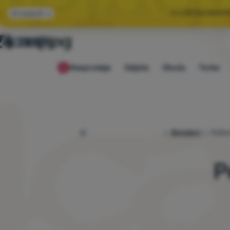
🌞 LJETNA RASP
Svi popusti
🤫 −1
Rasprodaja
Odjeća
Obuća
Torbe
🌞 LJETNA RASP
4camping.hr
Brendovi
Pelto
P