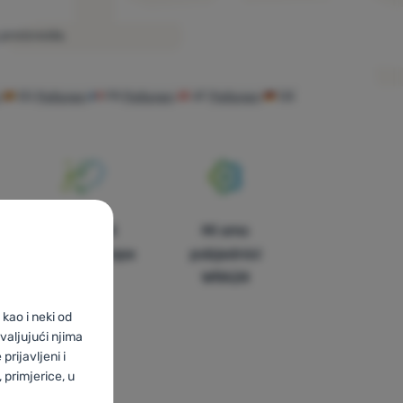
proizvoda.
ES
Peltonen
FR
Peltonen
AT
Peltonen
DE
U trinaest
Mi smo
zemalja Europe
pobjednici
WRA24
kao i neki od
valjujući njima
prijavljeni i
primjerice, u