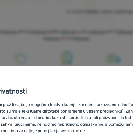
U ovom odjeljku nema nijednog 
O
Peltonen
UA
Peltonen
BG
Peltonen
PL
Peltonen
IT
Peltonen
Peltonen
CH
Peltonen
Savjetujemo
100% originalni
Besplatna
vas online i
proizvodi
dostava za
rivatnosti
telefonom
narudžbe iznad
59 €
pružili najbolje moguće iskustvo kupnje, koristimo takozvane kolačiće 
 (to su male tekstualne datoteke pohranjene u vašem pregledniku). Zah
vke, što imate u košarici, kako ste sortirali i filtrirali proizvode, da li ste 
 zahvaljujući njima, ne nudimo neprikladno oglašavanje, a pomažu nam, 
koristimo za daljnje poboljšanje web stranice.