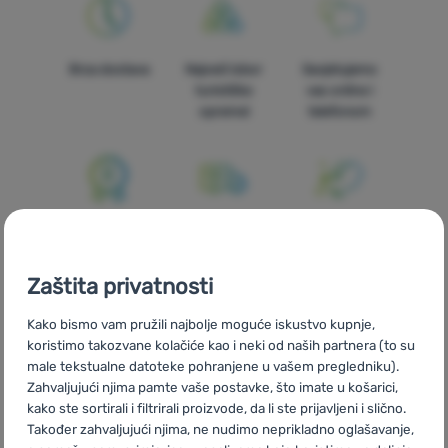
Oprema
Kuhanje
Brza dostava
Najveći izbor
Savjetujemo
turističke
vas online i
Penjanje
opreme!
telefonom
Ultralight
Sport
Brendovi
100% originalni
Besplatna
U trinaest
proizvodi
dostava za
zemalja Europe
Klub
narudžbe
Zaštita privatnosti
eXtra
iznad 59 €
Kako bismo vam pružili najbolje moguće iskustvo kupnje,
Savjeti
koristimo takozvane kolačiće kao i neki od naših partnera (to su
male tekstualne datoteke pohranjene u vašem pregledniku).
Kontakti
Zahvaljujući njima pamte vaše postavke, što imate u košarici,
O
kako ste sortirali i filtrirali proizvode, da li ste prijavljeni i slično.
Mi smo
Vlastite marke
Također zahvaljujući njima, ne nudimo neprikladno oglašavanje,
nama
pobjednici
4camping